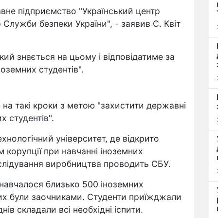
вне підприємство "Український центр
 Служби безпеки України", - заявив С. Квіт
кий знається на цьому і відповідатиме за
ноземних студентів".
е на такі кроки з метою "захистити державні
х студентів".
ехнологічний університет, де відкрито
 корупції при навчанні іноземних
зслідування виробництва проводить СБУ.
 навчалося близько 500 іноземних
них були заочниками. Студенти приїжджали
днів складали всі необхідні іспити.