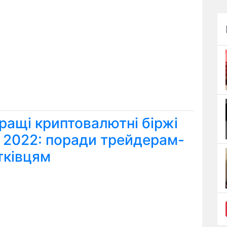
ращі криптовалютні біржі
я 2022: поради трейдерам-
тківцям