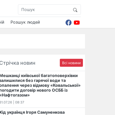
ій
Розшук людей
Стрічка новин
Всі новини
Мешканці київської багатоповерхівки
залишилися без гарячої води та
опалення через відмову «Ковальської»
погодити договір нового ОСББ із
«Нафтогазом»
31.07.26 | 08:37
Хід українця Ігоря Самуненкова