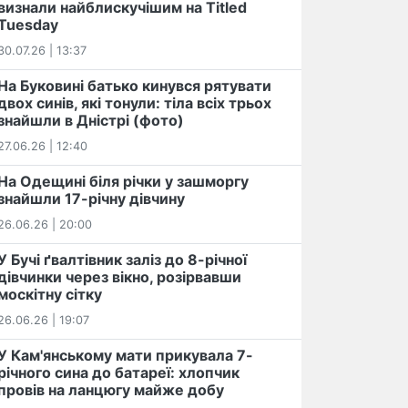
визнали найблискучішим на Titled
Tuesday
30.07.26 | 13:37
На Буковині батько кинувся рятувати
двох синів, які тонули: тіла всіх трьох
знайшли в Дністрі (фото)
27.06.26 | 12:40
На Одещині біля річки у зашморгу
знайшли 17-річну дівчину
26.06.26 | 20:00
У Бучі ґвалтівник заліз до 8-річної
дівчинки через вікно, розірвавши
москітну сітку
26.06.26 | 19:07
У Кам'янському мати прикувала 7-
річного сина до батареї: хлопчик
провів на ланцюгу майже добу