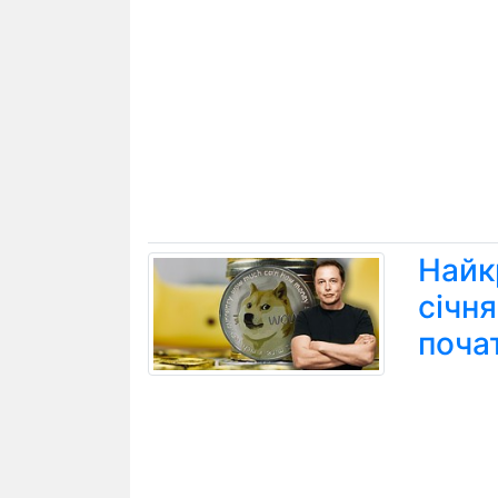
Найк
січн
поча