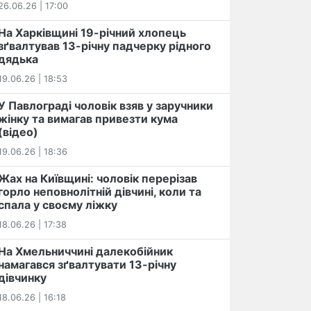
26.06.26 | 17:00
На Харківщині 19-річний хлопець​
️зґвалтував 13-річну падчерку рідного
дядька
19.06.26 | 18:53
У Павлограді чоловік взяв у заручники
жінку та вимагав привезти кума
(відео)
19.06.26 | 18:36
Жах на Київщині: чоловік перерізав
горло неповнолітній дівчині, коли та
спала у своєму ліжку
18.06.26 | 17:38
На Хмельниччині далекобійник
намагався зґвалтувати 13-річну
дівчинку
18.06.26 | 16:18