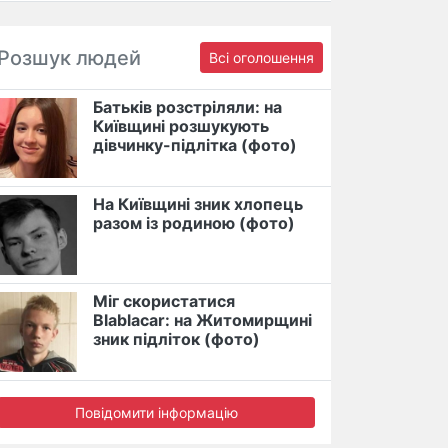
Розшук людей
Всі оголошення
Батьків розстріляли: на
Київщині розшукують
дівчинку-підлітка (фото)
На Київщині зник хлопець
разом із родиною (фото)
Міг скористатися
Blablacar: на Житомирщині
зник підліток (фото)
Повідомити інформацію