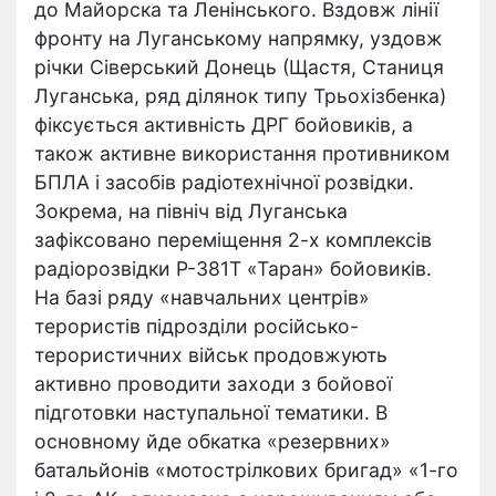
до Майорска та Ленінського. Вздовж лінії
фронту на Луганському напрямку, уздовж
річки Сіверський Донець (Щастя, Станиця
Луганська, ряд ділянок типу Трьохізбенка)
фіксується активність ДРГ бойовиків, а
також активне використання противником
БПЛА і засобів радіотехнічної розвідки.
Зокрема, на північ від Луганська
зафіксовано переміщення 2-х комплексів
радіорозвідки Р-381Т «Таран» бойовиків.
На базі ряду «навчальних центрів»
терористів підрозділи російсько-
терористичних військ продовжують
активно проводити заходи з бойової
підготовки наступальної тематики. В
основному йде обкатка «резервних»
батальйонів «мотострілкових бригад» «1-го