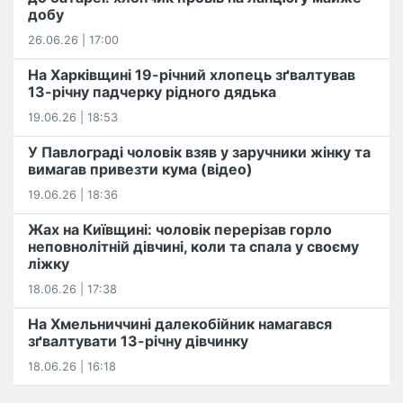
добу
26.06.26 | 17:00
На Харківщині 19-річний хлопець​ ️зґвалтував
13-річну падчерку рідного дядька
19.06.26 | 18:53
У Павлограді чоловік взяв у заручники жінку та
вимагав привезти кума (відео)
19.06.26 | 18:36
Жах на Київщині: чоловік перерізав горло
неповнолітній дівчині, коли та спала у своєму
ліжку
18.06.26 | 17:38
На Хмельниччині далекобійник намагався
зґвалтувати 13-річну дівчинку
18.06.26 | 16:18