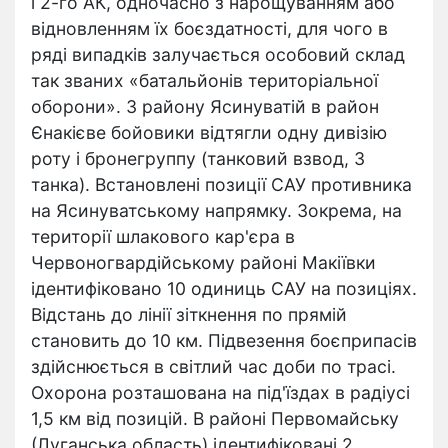
і 2-го АК, одночасно з нарощуванням або
відновленням їх боєздатності, для чого в
ряді випадків залучається особовий склад
так званих «батальйонів територіальної
оборони». З району Ясинуватій в район
Єнакієве бойовики відтягли одну дивізію
роту і бронегруппу (танковий взвод, 3
танка). Встановлені позиції САУ противника
на Ясинуватському напрямку. Зокрема, на
території шлакового кар'єра в
Червоногвардійському районі Макіївки
ідентифіковано 10 одиниць САУ на позиціях.
Відстань до лінії зіткнення по прямій
становить до 10 км. Підвезення боєприпасів
здійснюється в світлий час доби по трасі.
Охорона розташована на під'їздах в радіусі
1,5 км від позицій. В районі Первомайську
(Луганська область) ідентифіковані 2