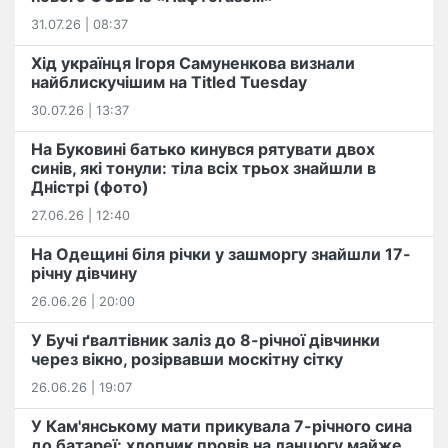
31.07.26 | 08:37
Хід українця Ігоря Самуненкова визнали
найблискучішим на Titled Tuesday
30.07.26 | 13:37
На Буковині батько кинувся рятувати двох
синів, які тонули: тіла всіх трьох знайшли в
Дністрі (фото)
27.06.26 | 12:40
На Одещині біля річки у зашморгу знайшли 17-
річну дівчину
26.06.26 | 20:00
У Бучі ґвалтівник заліз до 8-річної дівчинки
через вікно, розірвавши москітну сітку
26.06.26 | 19:07
У Кам'янському мати прикувала 7-річного сина
до батареї: хлопчик провів на ланцюгу майже