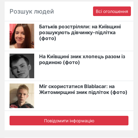
Розшук людей
Всі оголошення
Батьків розстріляли: на Київщині
розшукують дівчинку-підлітка
(фото)
На Київщині зник хлопець разом із
родиною (фото)
Міг скористатися Blablacar: на
Житомирщині зник підліток (фото)
Повідомити інформацію