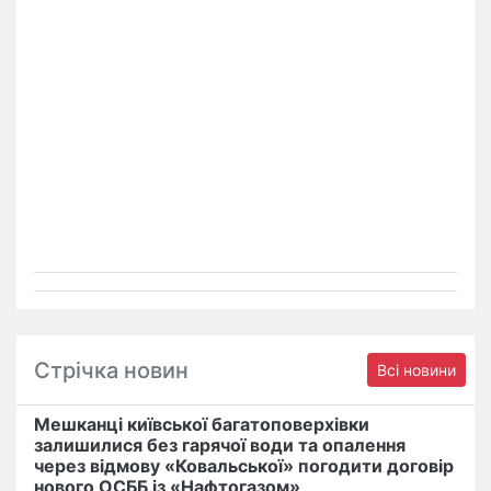
Стрічка новин
Всі новини
Мешканці київської багатоповерхівки
залишилися без гарячої води та опалення
через відмову «Ковальської» погодити договір
нового ОСББ із «Нафтогазом»