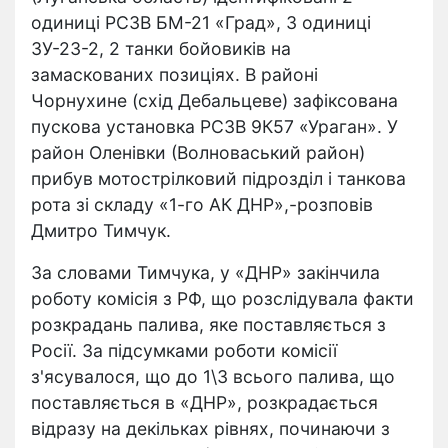
одиниці РСЗВ БМ-21 «Град», 3 одиниці
ЗУ-23-2, 2 танки бойовиків на
замаскованих позиціях. В районі
Чорнухине (схід Дебальцеве) зафіксована
пускова установка РСЗВ 9К57 «Ураган». У
район Оленівки (Волноваський район)
прибув мотострілковий підрозділ і танкова
рота зі складу «1-го АК ДНР»,-розповів
Дмитро Тимчук.
За словами Тимчука, у «ДНР» закінчила
роботу комісія з РФ, що розслідувала факти
розкрадань палива, яке поставляється з
Росії. За підсумками роботи комісії
з'ясувалося, що до 1\3 всього палива, що
поставляється в «ДНР», розкрадається
відразу на декільках рівнях, починаючи з