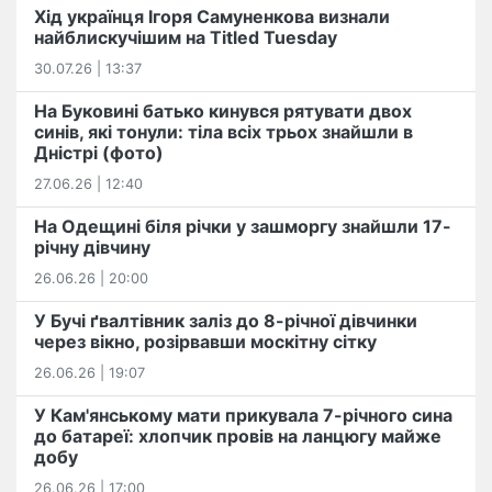
Хід українця Ігоря Самуненкова визнали
найблискучішим на Titled Tuesday
30.07.26 | 13:37
На Буковині батько кинувся рятувати двох
синів, які тонули: тіла всіх трьох знайшли в
Дністрі (фото)
27.06.26 | 12:40
На Одещині біля річки у зашморгу знайшли 17-
річну дівчину
26.06.26 | 20:00
У Бучі ґвалтівник заліз до 8-річної дівчинки
через вікно, розірвавши москітну сітку
26.06.26 | 19:07
У Кам'янському мати прикувала 7-річного сина
до батареї: хлопчик провів на ланцюгу майже
добу
26.06.26 | 17:00