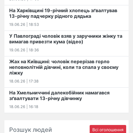
На Харківщині 19-річний хлопець​ ️зґвалтував
13-річну падчерку рідного дядька
19.06.26 | 18:53
У Павлограді чоловік взяв у заручники жінку та
вимагав привезти кума (відео)
19.06.26 | 18:36
Жах на Київщині: чоловік перерізав горло
неповнолітній дівчині, коли та спала у своєму
ліжку
18.06.26 | 17:38
На Хмельниччині далекобійник намагався
зґвалтувати 13-річну дівчинку
18.06.26 | 16:18
Розшук людей
Всі оголошення