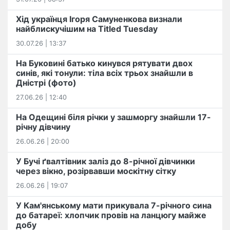
Хід українця Ігоря Самуненкова визнали
найблискучішим на Titled Tuesday
30.07.26 | 13:37
На Буковині батько кинувся рятувати двох
синів, які тонули: тіла всіх трьох знайшли в
Дністрі (фото)
27.06.26 | 12:40
На Одещині біля річки у зашморгу знайшли 17-
річну дівчину
26.06.26 | 20:00
У Бучі ґвалтівник заліз до 8-річної дівчинки
через вікно, розірвавши москітну сітку
26.06.26 | 19:07
У Кам'янському мати прикувала 7-річного сина
до батареї: хлопчик провів на ланцюгу майже
добу