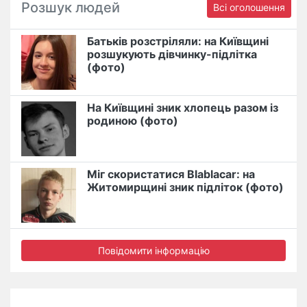
Розшук людей
Всі оголошення
Батьків розстріляли: на Київщині
розшукують дівчинку-підлітка
(фото)
На Київщині зник хлопець разом із
родиною (фото)
Міг скористатися Blablacar: на
Житомирщині зник підліток (фото)
Повідомити інформацію