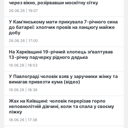
через вікно, розірвавши москітну сітку
26.06.26 | 19:07
У Кам'янському мати прикувала 7-річного сина
до батареї: хлопчик провів на ланцюгу майже
добу
26.06.26 | 17:00
На Харківщині 19-річний хлопець​ ️зґвалтував
13-річну падчерку рідного дядька
19.06.26 | 18:53
У Павлограді чоловік взяв у заручники жінку та
вимагав привезти кума (відео)
19.06.26 | 18:36
Жах на Київщині: чоловік перерізав горло
неповнолітній дівчині, коли та спала у своєму
ліжку
18.06.26 | 17:38