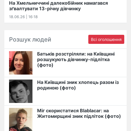
На Хмельниччині далекобійник намагався
зґвалтувати 13-річну дівчинку
18.06.26 | 16:18
Розшук людей
Всі оголошення
Батьків розстріляли: на Київщині
розшукують дівчинку-підлітка
(фото)
На Київщині зник хлопець разом із
родиною (фото)
Міг скористатися Blablacar: на
Житомирщині зник підліток (фото)