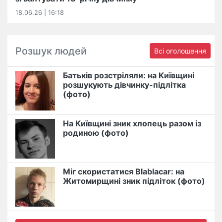
18.06.26 | 16:18
Розшук людей
Всі оголошення
Батьків розстріляли: на Київщині
розшукують дівчинку-підлітка
(фото)
На Київщині зник хлопець разом із
родиною (фото)
Міг скористатися Blablacar: на
Житомирщині зник підліток (фото)