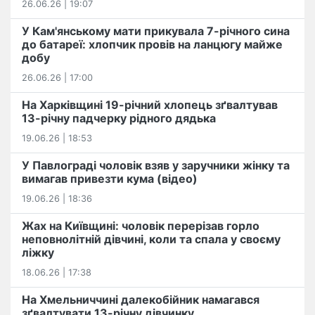
26.06.26 | 19:07
У Кам'янському мати прикувала 7-річного сина
до батареї: хлопчик провів на ланцюгу майже
добу
26.06.26 | 17:00
На Харківщині 19-річний хлопець​ ️зґвалтував
13-річну падчерку рідного дядька
19.06.26 | 18:53
У Павлограді чоловік взяв у заручники жінку та
вимагав привезти кума (відео)
19.06.26 | 18:36
Жах на Київщині: чоловік перерізав горло
неповнолітній дівчині, коли та спала у своєму
ліжку
18.06.26 | 17:38
На Хмельниччині далекобійник намагався
зґвалтувати 13-річну дівчинку