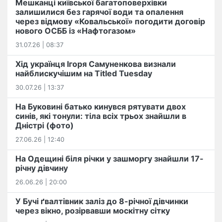
Мешканці київської багатоповерхівки
залишилися без гарячої води та опалення
через відмову «Ковальської» погодити договір
нового ОСББ із «Нафтогазом»
31.07.26 | 08:37
Хід українця Ігоря Самуненкова визнали
найблискучішим на Titled Tuesday
30.07.26 | 13:37
На Буковині батько кинувся рятувати двох
синів, які тонули: тіла всіх трьох знайшли в
Дністрі (фото)
27.06.26 | 12:40
На Одещині біля річки у зашморгу знайшли 17-
річну дівчину
26.06.26 | 20:00
У Бучі ґвалтівник заліз до 8-річної дівчинки
через вікно, розірвавши москітну сітку