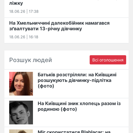
ліжку
18.06.26 | 17:38
На Хмельниччині далекобійник намагався
зґвалтувати 13-річну дівчинку
18.06.26 | 16:18
Розшук людей
Всі оголошення
Батьків розстріляли: на Київщині
розшукують дівчинку-підлітка
(фото)
На Київщині зник хлопець разом із
родиною (фото)
Міг скористатися Blablacar: на