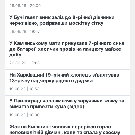
26.06.26 | 20:00
У Бучі ґвалтівник заліз до 8-річної дівчинки
через вікно, розірвавши москітну сітку
26.06.26 | 19:07
У Кам'янському мати прикувала 7-річного сина
до батареї: хлопчик провів на ланцюгу майже
добу
26.06.26 | 17:00
На Харківщині 19-річний хлопець​ ️зґвалтував
13-річну падчерку рідного дядька
19.06.26 | 18:53
У Павлограді чоловік взяв у заручники жінку та
вимагав привезти кума (відео)
19.06.26 | 18:36
Жах на Київщині: чоловік перерізав горло
неповнолітній дівчині, коли та спала у своєму