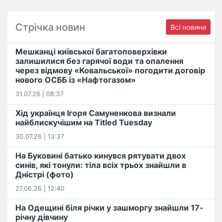
Стрічка новин
Всі новини
Мешканці київської багатоповерхівки
залишилися без гарячої води та опалення
через відмову «Ковальської» погодити договір
нового ОСББ із «Нафтогазом»
31.07.26 | 08:37
Хід українця Ігоря Самуненкова визнали
найблискучішим на Titled Tuesday
30.07.26 | 13:37
На Буковині батько кинувся рятувати двох
синів, які тонули: тіла всіх трьох знайшли в
Дністрі (фото)
27.06.26 | 12:40
На Одещині біля річки у зашморгу знайшли 17-
річну дівчину