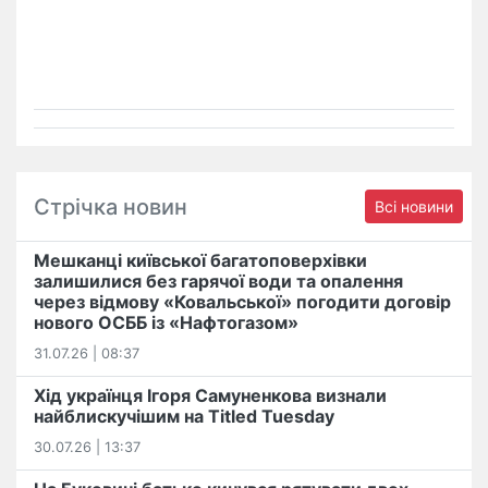
Стрічка новин
Всі новини
Мешканці київської багатоповерхівки
залишилися без гарячої води та опалення
через відмову «Ковальської» погодити договір
нового ОСББ із «Нафтогазом»
31.07.26 | 08:37
Хід українця Ігоря Самуненкова визнали
найблискучішим на Titled Tuesday
30.07.26 | 13:37