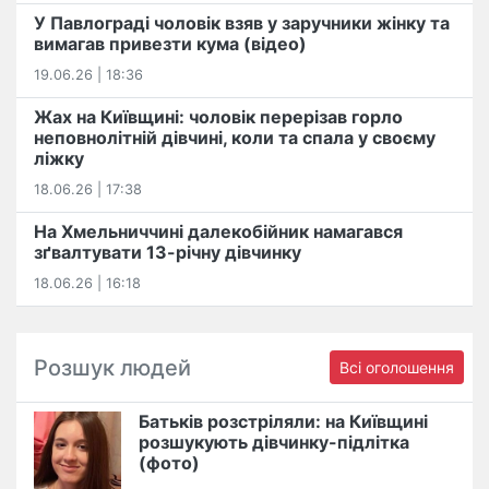
У Павлограді чоловік взяв у заручники жінку та
вимагав привезти кума (відео)
19.06.26 | 18:36
Жах на Київщині: чоловік перерізав горло
неповнолітній дівчині, коли та спала у своєму
ліжку
18.06.26 | 17:38
На Хмельниччині далекобійник намагався
зґвалтувати 13-річну дівчинку
18.06.26 | 16:18
Розшук людей
Всі оголошення
Батьків розстріляли: на Київщині
розшукують дівчинку-підлітка
(фото)