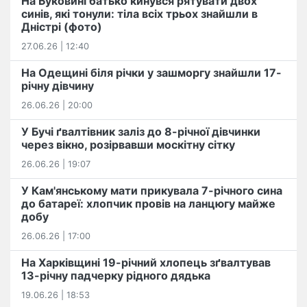
На Буковині батько кинувся рятувати двох
синів, які тонули: тіла всіх трьох знайшли в
Дністрі (фото)
27.06.26 | 12:40
На Одещині біля річки у зашморгу знайшли 17-
річну дівчину
26.06.26 | 20:00
У Бучі ґвалтівник заліз до 8-річної дівчинки
через вікно, розірвавши москітну сітку
26.06.26 | 19:07
У Кам'янському мати прикувала 7-річного сина
до батареї: хлопчик провів на ланцюгу майже
добу
26.06.26 | 17:00
На Харківщині 19-річний хлопець​ ️зґвалтував
13-річну падчерку рідного дядька
19.06.26 | 18:53