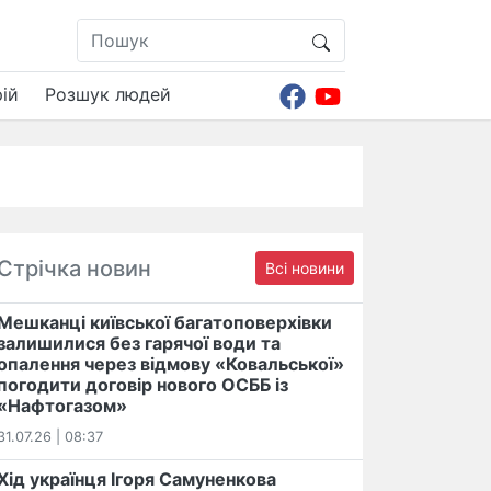
ій
Розшук людей
Стрічка новин
Всі новини
Мешканці київської багатоповерхівки
залишилися без гарячої води та
опалення через відмову «Ковальської»
погодити договір нового ОСББ із
«Нафтогазом»
31.07.26 | 08:37
Хід українця Ігоря Самуненкова