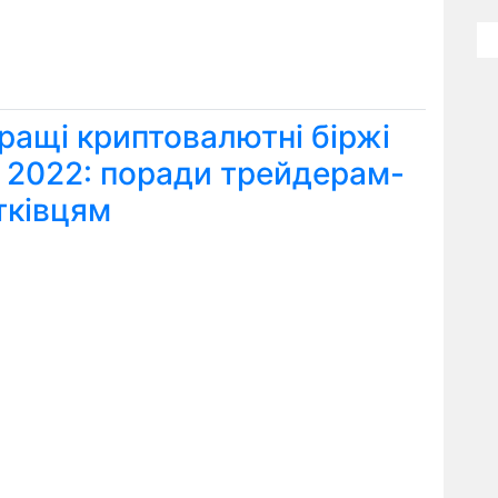
ращі криптовалютні біржі
я 2022: поради трейдерам-
тківцям