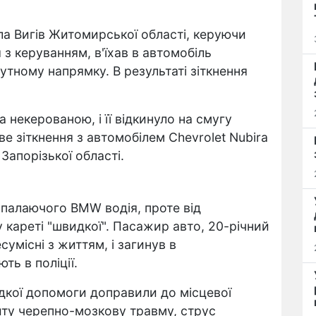
ла Вигів Житомирської області, керуючи
з керуванням, в'їхав в автомобіль
путному напрямку. В результаті зіткнення
а некерованою, і її відкинуло на смугу
ве зіткнення з автомобілем Chevrolet Nubira
Запорізької області.
 палаючого BMW водія, проте від
у кареті "швидкої". Пасажир авто, 20-річний
сумісні з життям, і загинув в
ть в поліції.
идкої допомоги доправили до місцевої
риту черепно-мозкову травму, струс