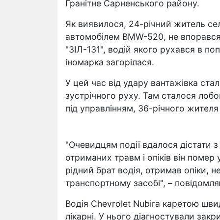
Гранітне Сарненського району.
Як виявилося, 24-річний житель се
автомобілем BMW-520, не впорався 
"ЗІЛ-131", водій якого рухався в по
іномарка загорілася.
У цей час від удару вантажівка стал
зустрічного руху. Там сталося лобо
під управлінням, 36-річного жителя 
"Очевидцям події вдалося дістати з
отриманих травм і опіків він помер 
рідний брат водія, отримав опіки, не
транспортному засобі", – повідомляю
Водія Chevrolet Nubira каретою шв
лікарні. У нього діагностували зак