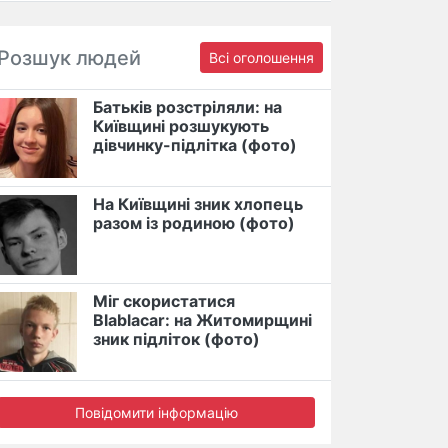
Розшук людей
Всі оголошення
Батьків розстріляли: на
Київщині розшукують
дівчинку-підлітка (фото)
На Київщині зник хлопець
разом із родиною (фото)
Міг скористатися
Blablacar: на Житомирщині
зник підліток (фото)
Повідомити інформацію