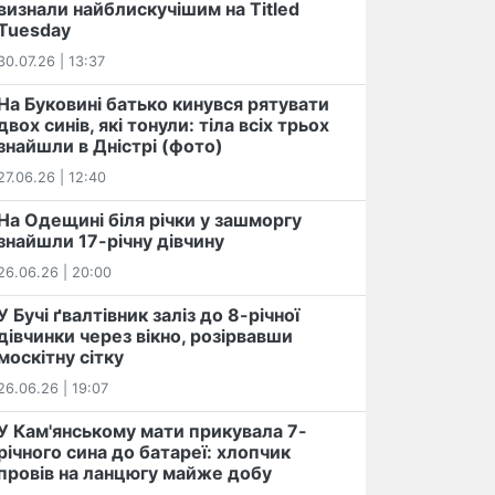
визнали найблискучішим на Titled
Tuesday
30.07.26 | 13:37
На Буковині батько кинувся рятувати
двох синів, які тонули: тіла всіх трьох
знайшли в Дністрі (фото)
27.06.26 | 12:40
На Одещині біля річки у зашморгу
знайшли 17-річну дівчину
26.06.26 | 20:00
У Бучі ґвалтівник заліз до 8-річної
дівчинки через вікно, розірвавши
москітну сітку
26.06.26 | 19:07
У Кам'янському мати прикувала 7-
річного сина до батареї: хлопчик
провів на ланцюгу майже добу