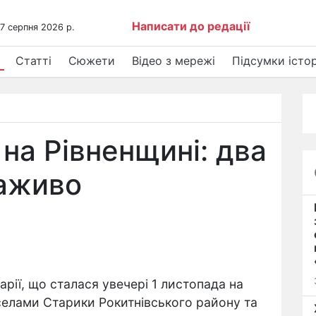
Написати до редації
 7 серпня 2026 р.
Статті
Сюжети
Відео з мережі
Підсумки істор
на Рівненщині: два
заживо
арії, що сталася увечері 1 листопада на
ж селами Старики Рокитнівського району та