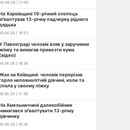
26.06.26 | 17:00
На Харківщині 19-річний хлопець​
️зґвалтував 13-річну падчерку рідного
дядька
19.06.26 | 18:53
У Павлограді чоловік взяв у заручники
жінку та вимагав привезти кума
(відео)
19.06.26 | 18:36
Жах на Київщині: чоловік перерізав
горло неповнолітній дівчині, коли та
спала у своєму ліжку
18.06.26 | 17:38
На Хмельниччині далекобійник
намагався зґвалтувати 13-річну
дівчинку
18.06.26 | 16:18