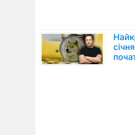
Найк
січн
поча