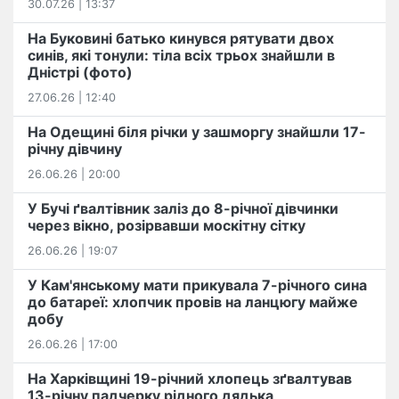
30.07.26 | 13:37
На Буковині батько кинувся рятувати двох
синів, які тонули: тіла всіх трьох знайшли в
Дністрі (фото)
27.06.26 | 12:40
На Одещині біля річки у зашморгу знайшли 17-
річну дівчину
26.06.26 | 20:00
У Бучі ґвалтівник заліз до 8-річної дівчинки
через вікно, розірвавши москітну сітку
26.06.26 | 19:07
У Кам'янському мати прикувала 7-річного сина
до батареї: хлопчик провів на ланцюгу майже
добу
26.06.26 | 17:00
На Харківщині 19-річний хлопець​ ️зґвалтував
13-річну падчерку рідного дядька