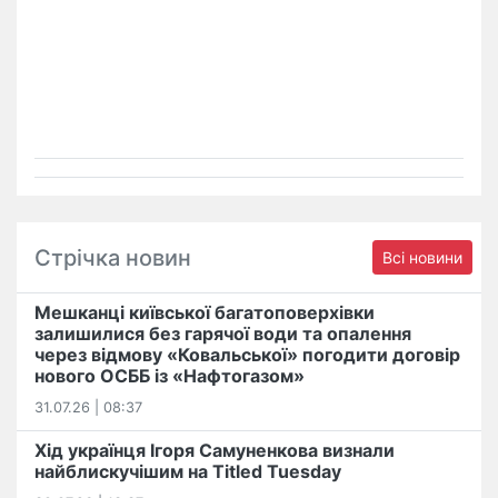
Стрічка новин
Всі новини
Мешканці київської багатоповерхівки
залишилися без гарячої води та опалення
через відмову «Ковальської» погодити договір
нового ОСББ із «Нафтогазом»
31.07.26 | 08:37
Хід українця Ігоря Самуненкова визнали
найблискучішим на Titled Tuesday