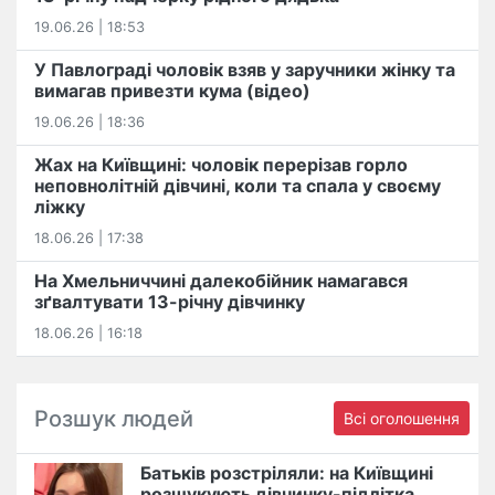
19.06.26 | 18:53
У Павлограді чоловік взяв у заручники жінку та
вимагав привезти кума (відео)
19.06.26 | 18:36
Жах на Київщині: чоловік перерізав горло
неповнолітній дівчині, коли та спала у своєму
ліжку
18.06.26 | 17:38
На Хмельниччині далекобійник намагався
зґвалтувати 13-річну дівчинку
18.06.26 | 16:18
Розшук людей
Всі оголошення
Батьків розстріляли: на Київщині
розшукують дівчинку-підлітка