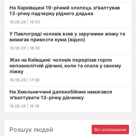
На Харківщині 19-річний хлопець​ ️зґвалтував
13-річну падчерку рідного дядька
19.06.26 | 18:53
У Павлограді чоловік взяв у заручники жінку та
вимагав привезти кума (відео)
19.06.26 | 18:36
Жах на Київщині: чоловік перерізав горло
неповнолітній дівчині, коли та спала у своєму
ліжку
18.06.26 | 17:38
На Хмельниччині далекобійник намагався
зґвалтувати 13-річну дівчинку
18.06.26 | 16:18
Розшук людей
Всі оголошення