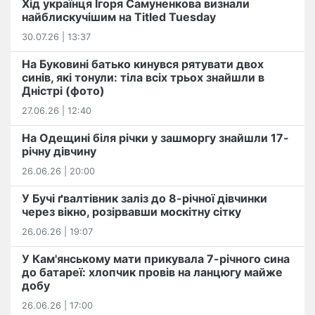
Хід українця Ігоря Самуненкова визнали
найблискучішим на Titled Tuesday
30.07.26 | 13:37
На Буковині батько кинувся рятувати двох
синів, які тонули: тіла всіх трьох знайшли в
Дністрі (фото)
27.06.26 | 12:40
На Одещині біля річки у зашморгу знайшли 17-
річну дівчину
26.06.26 | 20:00
У Бучі ґвалтівник заліз до 8-річної дівчинки
через вікно, розірвавши москітну сітку
26.06.26 | 19:07
У Кам'янському мати прикувала 7-річного сина
до батареї: хлопчик провів на ланцюгу майже
добу
26.06.26 | 17:00