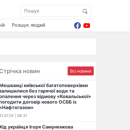
ій
Розшук людей
Стрічка новин
Всі новини
Мешканці київської багатоповерхівки
залишилися без гарячої води та
опалення через відмову «Ковальської»
погодити договір нового ОСББ із
«Нафтогазом»
31.07.26 | 08:37
Хід українця Ігоря Самуненкова