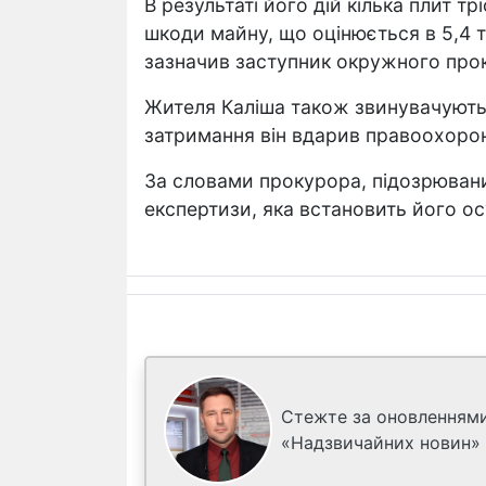
В результаті його дій кілька плит т
шкоди майну, що оцінюється в 5,4 ти
зазначив заступник окружного про
Жителя Каліша також звинувачують 
затримання він вдарив правоохорон
За словами прокурора, підозрювани
експертизи, яка встановить його ос
Стежте за оновленнями
«Надзвичайних новин»