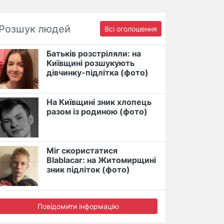
Розшук людей
Всі оголошення
Батьків розстріляли: на
Київщині розшукують
дівчинку-підлітка (фото)
На Київщині зник хлопець
разом із родиною (фото)
Міг скористатися
Blablacar: на Житомирщині
зник підліток (фото)
Повідомити інформацію