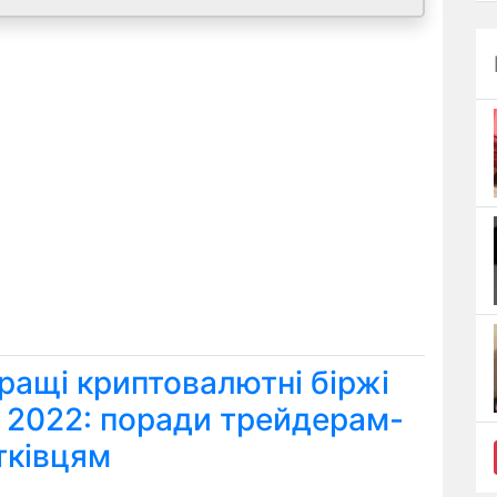
ращі криптовалютні біржі
я 2022: поради трейдерам-
тківцям