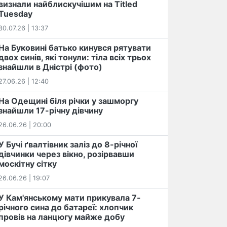
визнали найблискучішим на Titled
Tuesday
30.07.26 | 13:37
На Буковині батько кинувся рятувати
двох синів, які тонули: тіла всіх трьох
знайшли в Дністрі (фото)
27.06.26 | 12:40
На Одещині біля річки у зашморгу
знайшли 17-річну дівчину
26.06.26 | 20:00
У Бучі ґвалтівник заліз до 8-річної
дівчинки через вікно, розірвавши
москітну сітку
26.06.26 | 19:07
У Кам'янському мати прикувала 7-
річного сина до батареї: хлопчик
провів на ланцюгу майже добу