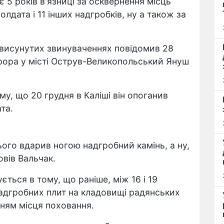
5 років в'язниці за осквернення місць
лдата і 11 інших надгробків, ну а також за
 висунутих звинуваченнях повідомив 28
рора у місті Острув-Великопольський Януш
у, що 20 грудня в Каліші він опоганив
та.
цього вдарив ногою надгробний камінь, а ну,
вів Вальчак.
ться в тому, що раніше, між 16 і 19
надгробних плит на кладовищі радянських
ням місця поховання.