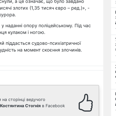
ріснули, а це означає, що було завдано
сячі злотих (1,35 тисяч євро – ред.)», -
курора.
у наданні опору поліцейському. Під час
ця кулаком і ногою.
й піддасться судово-психіатричної
удність на момент скоєння злочинів.
 на сторінці ведучого
Костянтина Стогнія
в Facebook