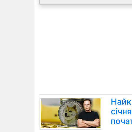
Найк
січн
поча