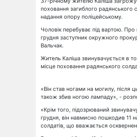
37-річному жителю Каліша загрожує 
поховання загиблого радянського со
надання опору поліцейському.
Чоловік перебуває під вартою. Про
грудня заступник окружного проку
Вальчак.
Житель Каліша звинувачується в том
місце поховання радянського солда
«Він став ногами на могилу, після 
також збив ногою лампаду», - розпо
«Крім того, підозрюваний звинувачує
грудня, він навмисно пошкодив 11 
солдатів, що вважається осквернен