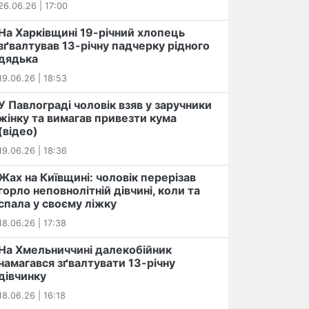
26.06.26 | 17:00
На Харківщині 19-річний хлопець​
️зґвалтував 13-річну падчерку рідного
дядька
19.06.26 | 18:53
У Павлограді чоловік взяв у заручники
жінку та вимагав привезти кума
(відео)
19.06.26 | 18:36
Жах на Київщині: чоловік перерізав
горло неповнолітній дівчині, коли та
спала у своєму ліжку
18.06.26 | 17:38
На Хмельниччині далекобійник
намагався зґвалтувати 13-річну
дівчинку
18.06.26 | 16:18