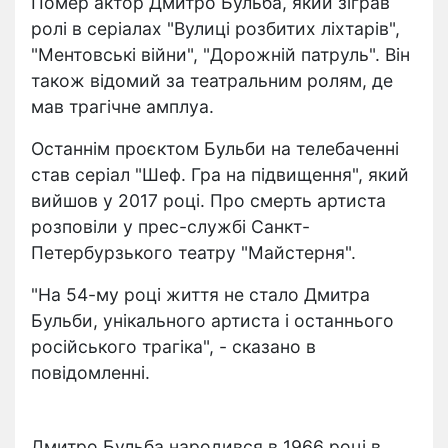
Помер актор Дмитро Бульба, який зіграв
ролі в серіалах "Вулиці розбитих ліхтарів",
"Ментовські війни", "Дорожній патруль". Він
також відомий за театральним ролям, де
мав трагічне амплуа.
Останнім проєктом Бульби на телебаченні
став серіал "Шеф. Гра на підвищення", який
вийшов у 2017 році. Про смерть артиста
розповіли у прес-службі Санкт-
Петербурзького театру "Майстерня".
"На 54-му році життя не стало Дмитра
Бульби, унікального артиста і останнього
російського трагіка", - сказано в
повідомленні.
Дмитро Бульба народився в 1966 році в