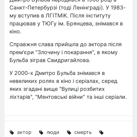
Санкт-Петербурзі (тоді Ленінграді). У 1983-
му вступив в ЛГІТМіК. Після інституту
працював у ТЮГу ім. Брянцева, знімався в
кіно.
Справжня слава прийшла до актора після
прем'єри "Злочину і покарання", в якому
Бульба зіграв Свидригайлова.
У 2000-х Дмитро Бульба знімався в
невеликих ролях в кіно і серіалах, серед
яких згадані вище "Вулиці розбитих
ліхтарів", "Ментовські війни" та інші серіали.
актор
люди
смерть