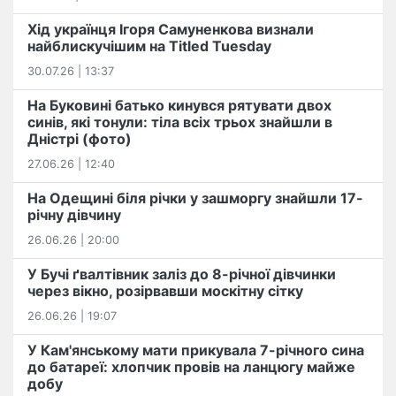
Хід українця Ігоря Самуненкова визнали
найблискучішим на Titled Tuesday
30.07.26 | 13:37
На Буковині батько кинувся рятувати двох
синів, які тонули: тіла всіх трьох знайшли в
Дністрі (фото)
27.06.26 | 12:40
На Одещині біля річки у зашморгу знайшли 17-
річну дівчину
26.06.26 | 20:00
У Бучі ґвалтівник заліз до 8-річної дівчинки
через вікно, розірвавши москітну сітку
26.06.26 | 19:07
У Кам'янському мати прикувала 7-річного сина
до батареї: хлопчик провів на ланцюгу майже
добу