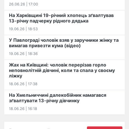
26.06.26 | 17:00
На Харківщині 19-річний хлопець​ ️зґвалтував
13-річну падчерку рідного дядька
19.06.26 | 18:53
У Павлограді чоловік взяв у заручники жінку та
вимагав привезти кума (відео)
19.06.26 | 18:36
Жах на Київщині: чоловік перерізав горло
неповнолітній дівчині, коли та спала у своєму
ліжку
18.06.26 | 17:38
На Хмельниччині далекобійник намагався
зґвалтувати 13-річну дівчинку
18.06.26 | 16:18