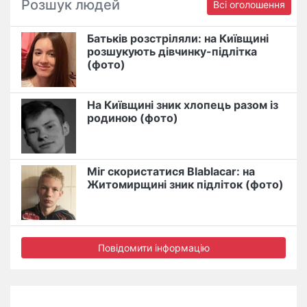
Розшук людей
Всі оголошення
Батьків розстріляли: на Київщині
розшукують дівчинку-підлітка
(фото)
На Київщині зник хлопець разом із
родиною (фото)
Міг скористатися Blablacar: на
Житомирщині зник підліток (фото)
Повідомити інформацію