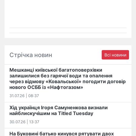
Стрічка новин
Всі новини
Мешканці київської багатоповерхівки
залишилися без гарячої води та опалення
через відмову «Ковальської» погодити договір
нового ОСББ із «Нафтогазом»
31.07.26 | 08:37
Хід українця Ігоря Самуненкова визнали
найблискучішим на Titled Tuesday
30.07.26 | 13:37
На Буковині батько кинувся рятувати двох