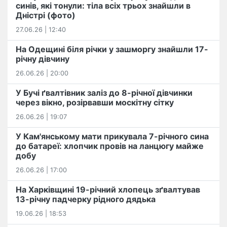
синів, які тонули: тіла всіх трьох знайшли в
Дністрі (фото)
27.06.26 | 12:40
На Одещині біля річки у зашморгу знайшли 17-
річну дівчину
26.06.26 | 20:00
У Бучі ґвалтівник заліз до 8-річної дівчинки
через вікно, розірвавши москітну сітку
26.06.26 | 19:07
У Кам'янському мати прикувала 7-річного сина
до батареї: хлопчик провів на ланцюгу майже
добу
26.06.26 | 17:00
На Харківщині 19-річний хлопець​ ️зґвалтував
13-річну падчерку рідного дядька
19.06.26 | 18:53