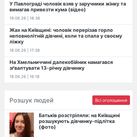
У Павлограді чоловік взяв у заручники жінку та
вимагав привезти кума (відео)
19.06.26 | 18:36
Жах на Київщині: чоловік перерізав горло
неповнолітній дівчині, коли та спала у своєму
ліжку
18.06.26 | 17:38
На Хмельниччині далекобійник намагався
зґвалтувати 13-річну дівчинку
18.06.26 | 16:18
Розшук людей
Всі оголошення
Батьків розстріляли: на Київщині
розшукують дівчинку-підлітка
(фото)