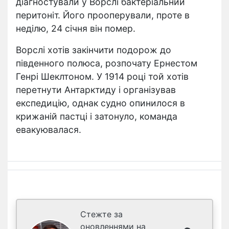
діагностували у Ворслі бактеріальний
перитоніт. Його прооперували, проте в
неділю, 24 січня він помер.
Ворслі хотів закінчити подорож до
південного полюса, розпочату Ернестом
Генрі Шеклтоном. У 1914 році той хотів
перетнути Антарктиду і організував
експедицію, однак судно опинилося в
крижаній пастці і затонуло, команда
евакуювалася.
Стежте за
оновленнями на