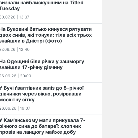
визнали найблискучішим на Titled
Tuesday
30.07.26 | 13:37
На Буковині батько кинувся рятувати
двох синів, які тонули: тіла всіх трьох
знайшли в Дністрі (фото)
27.06.26 | 12:40
На Одещині біля річки у зашморгу
знайшли 17-річну дівчину
26.06.26 | 20:00
У Бучі ґвалтівник заліз до 8-річної
дівчинки через вікно, розірвавши
москітну сітку
26.06.26 | 19:07
У Кам'янському мати прикувала 7-
річного сина до батареї: хлопчик
провів на ланцюгу майже добу