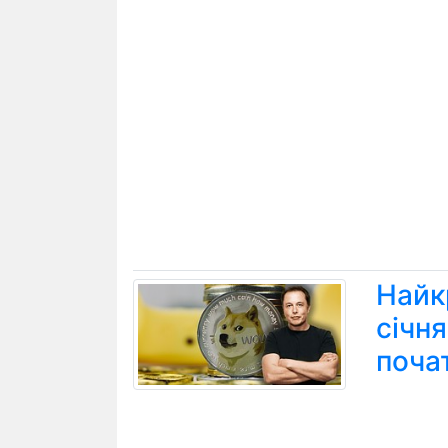
Найк
січн
поча