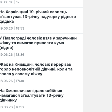
26.06.26 | 17:00
На Харківщині 19-річний хлопець​
️зґвалтував 13-річну падчерку рідного
дядька
19.06.26 | 18:53
У Павлограді чоловік взяв у заручники
жінку та вимагав привезти кума
(відео)
19.06.26 | 18:36
Жах на Київщині: чоловік перерізав
горло неповнолітній дівчині, коли та
спала у своєму ліжку
18.06.26 | 17:38
На Хмельниччині далекобійник
намагався зґвалтувати 13-річну
дівчинку
18.06.26 | 16:18