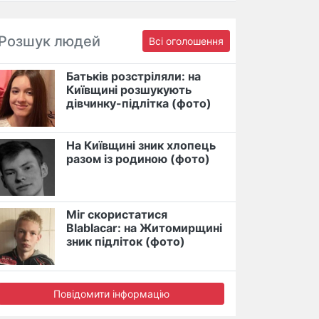
Розшук людей
Всі оголошення
Батьків розстріляли: на
Київщині розшукують
дівчинку-підлітка (фото)
На Київщині зник хлопець
разом із родиною (фото)
Міг скористатися
Blablacar: на Житомирщині
зник підліток (фото)
Повідомити інформацію