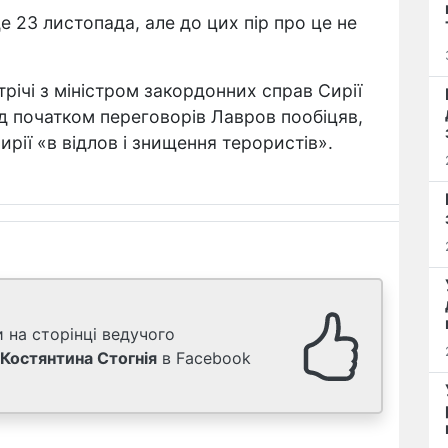
е 23 листопада, але до цих пір про це не
трічі з міністром закордонних справ Сирії
д початком переговорів Лавров пообіцяв,
ії «в відлов і знищення терористів».
 на сторінці ведучого
Костянтина Стогнія
в Facebook