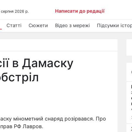
Написати до редації
 серпня 2026 р.
Статті
Сюжети
Відео з мережі
Підсумки істор
ії в Дамаску
обстріл
маску мінометний снаряд розірвався. Про
справ РФ Лавров.