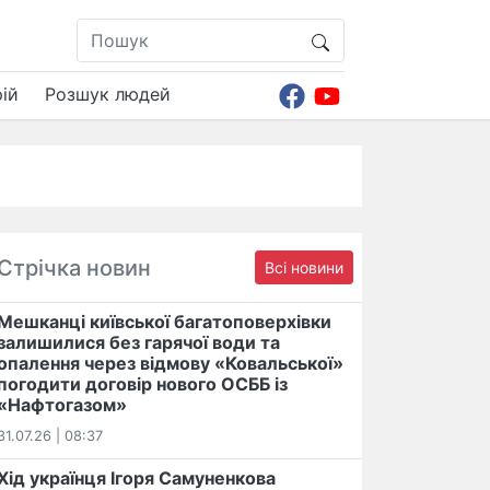
ій
Розшук людей
Стрічка новин
Всі новини
Мешканці київської багатоповерхівки
залишилися без гарячої води та
опалення через відмову «Ковальської»
погодити договір нового ОСББ із
«Нафтогазом»
31.07.26 | 08:37
Хід українця Ігоря Самуненкова