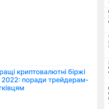
ращі криптовалютні біржі
я 2022: поради трейдерам-
тківцям