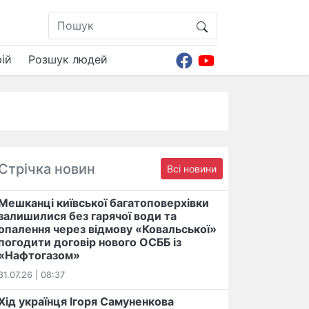
ій
Розшук людей
Стрічка новин
Всі новини
Мешканці київської багатоповерхівки
залишилися без гарячої води та
опалення через відмову «Ковальської»
погодити договір нового ОСББ із
«Нафтогазом»
31.07.26 | 08:37
Хід українця Ігоря Самуненкова