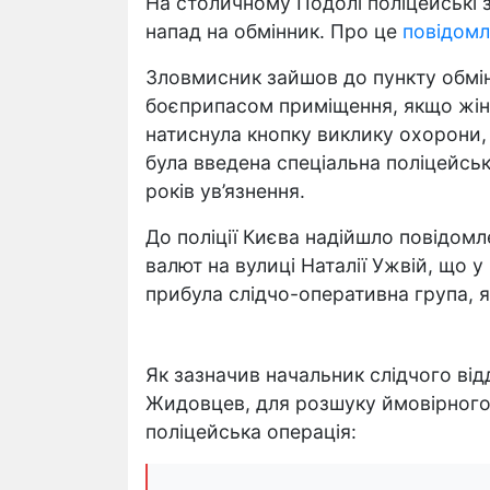
На столичному Подолі поліцейські з
напад на обмінник. Про це
повідомл
Зловмисник зайшов до пункту обмін
боєприпасом приміщення, якщо жінк
натиснула кнопку виклику охорони, 
була введена спеціальна поліцейсь
років ув’язнення.
До поліції Києва надійшло повідомл
валют на вулиці Наталії Ужвій, що у
прибула слідчо-оперативна група, 
Як зазначив начальник слідчого відд
Жидовцев, для розшуку ймовірного
поліцейська операція: