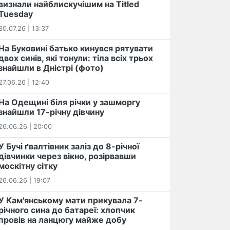
визнали найблискучішим на Titled
Tuesday
30.07.26 | 13:37
На Буковині батько кинувся рятувати
двох синів, які тонули: тіла всіх трьох
знайшли в Дністрі (фото)
27.06.26 | 12:40
На Одещині біля річки у зашморгу
знайшли 17-річну дівчину
26.06.26 | 20:00
У Бучі ґвалтівник заліз до 8-річної
дівчинки через вікно, розірвавши
москітну сітку
26.06.26 | 19:07
У Кам'янському мати прикувала 7-
річного сина до батареї: хлопчик
провів на ланцюгу майже добу