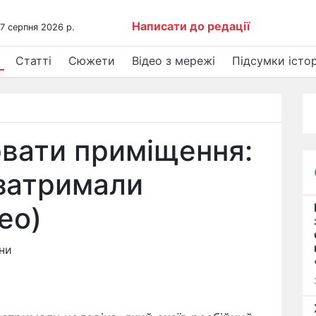
Написати до редації
 7 серпня 2026 р.
Статті
Сюжети
Відео з мережі
Підсумки істор
рвати приміщення:
 затримали
ео)
ни