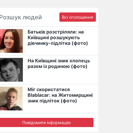
Розшук людей
Всі оголошення
Батьків розстріляли: на
Київщині розшукують
дівчинку-підлітка (фото)
На Київщині зник хлопець
разом із родиною (фото)
Міг скористатися
Blablacar: на Житомирщині
зник підліток (фото)
Повідомити інформацію