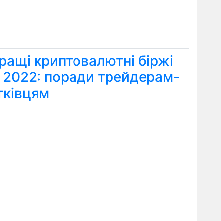
ращі криптовалютні біржі
я 2022: поради трейдерам-
тківцям