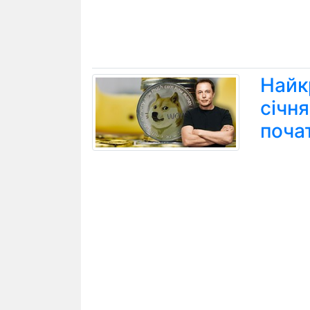
Найк
січн
поча