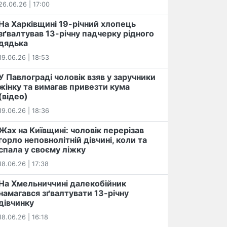
26.06.26 | 17:00
На Харківщині 19-річний хлопець​
️зґвалтував 13-річну падчерку рідного
дядька
19.06.26 | 18:53
У Павлограді чоловік взяв у заручники
жінку та вимагав привезти кума
(відео)
19.06.26 | 18:36
Жах на Київщині: чоловік перерізав
горло неповнолітній дівчині, коли та
спала у своєму ліжку
18.06.26 | 17:38
На Хмельниччині далекобійник
намагався зґвалтувати 13-річну
дівчинку
18.06.26 | 16:18