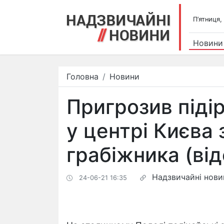
П’ятниця,
Новини
Головна
Новини
Пригрозив піді
у центрі Києва
грабіжника (від
Надзвичайні нови
24-06-21 16:35