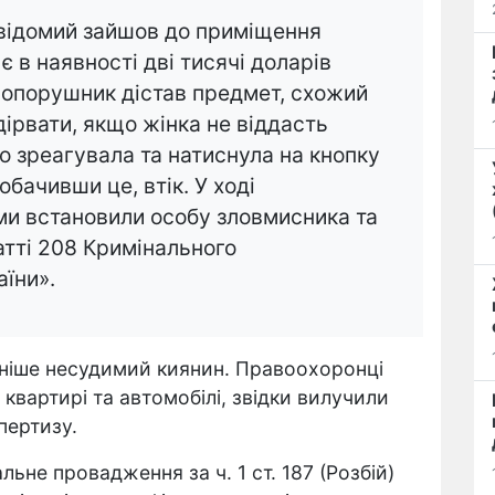
евідомий зайшов до приміщення
є в наявності дві тисячі доларів
вопорушник дістав предмет, схожий
ідірвати, якщо жінка не віддасть
о зреагувала та натиснула на кнопку
обачивши це, втік. У ході
ми встановили особу зловмисника та
атті 208 Кримінального
їни».
ніше несудимий киянин. Правоохоронці
квартирі та автомобілі, звідки вилучили
пертизу.
ьне провадження за ч. 1 ст. 187 (Розбій)