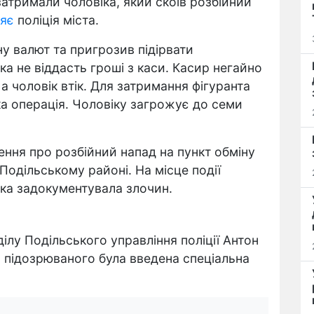
атримали чоловіка, який скоїв розбійний
яє
поліція міста.
у валют та пригрозив підірвати
а не віддасть гроші з каси. Касир негайно
а чоловік втік. Для затримання фігуранта
ка операція. Чоловіку загрожує до семи
ення про розбійний напад на пункт обміну
 Подільському районі. На місце події
яка задокументувала злочин.
ілу Подільського управління поліції Антон
 підозрюваного була введена спеціальна