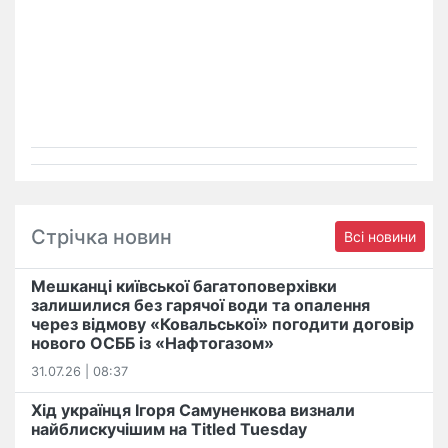
Стрічка новин
Всі новини
Мешканці київської багатоповерхівки
залишилися без гарячої води та опалення
через відмову «Ковальської» погодити договір
нового ОСББ із «Нафтогазом»
31.07.26 | 08:37
Хід українця Ігоря Самуненкова визнали
найблискучішим на Titled Tuesday