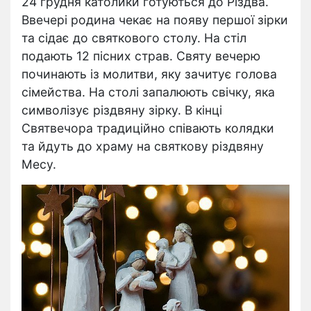
24 грудня католики готуються до Різдва.
Ввечері родина чекає на появу першої зірки
та сідає до святкового столу. На стіл
подають 12 пісних страв. Святу вечерю
починають із молитви, яку зачитує голова
сімейства. На столі запалюють свічку, яка
символізує різдвяну зірку. В кінці
Святвечора традиційно співають колядки
та йдуть до храму на святкову різдвяну
Месу.