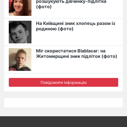
розшукують дівчинку-підлітка
(фото)
На Київщині зник хлопець разом із
родиною (фото)
Міг скористатися Blablacar: на
Житомирщині зник підліток (фото)
Повідомити інформацію