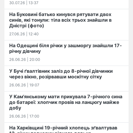
30.07.26 | 13:37
На Буковині батько кинувся рятувати двох
синів, які тонули: тіла всіх трьох знайшли в
Дністрі (фото)
27.06.26 | 12:40
На Одещині біля річки у зашморгу знайшли 17-
річну дівчину
26.06.26 | 20:00
У Бучі ґвалтівник заліз до 8-річної дівчинки
через вікно, розірвавши москітну сітку
26.06.26 | 19:07
У Кам'янському мати прикувала 7-річного сина
до батареї: хлопчик провів на ланцюгу майже
добу
26.06.26 | 17:00
На Харківщині 19-річний хлопець​ ️зґвалтував