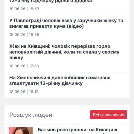
13-річну падчерку рідного дядька
19.06.26 | 18:53
У Павлограді чоловік взяв у заручники жінку та
вимагав привезти кума (відео)
19.06.26 | 18:36
Жах на Київщині: чоловік перерізав горло
неповнолітній дівчині, коли та спала у своєму
ліжку
18.06.26 | 17:38
На Хмельниччині далекобійник намагався
зґвалтувати 13-річну дівчинку
18.06.26 | 16:18
Розшук людей
Всі оголошення
Батьків розстріляли: на Київщині