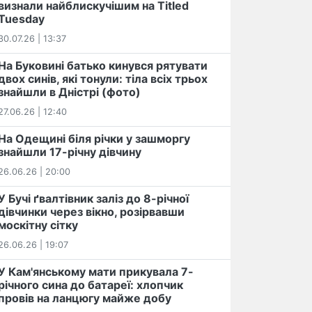
визнали найблискучішим на Titled
Tuesday
30.07.26 | 13:37
На Буковині батько кинувся рятувати
двох синів, які тонули: тіла всіх трьох
знайшли в Дністрі (фото)
27.06.26 | 12:40
На Одещині біля річки у зашморгу
знайшли 17-річну дівчину
26.06.26 | 20:00
У Бучі ґвалтівник заліз до 8-річної
дівчинки через вікно, розірвавши
москітну сітку
26.06.26 | 19:07
У Кам'янському мати прикувала 7-
річного сина до батареї: хлопчик
провів на ланцюгу майже добу