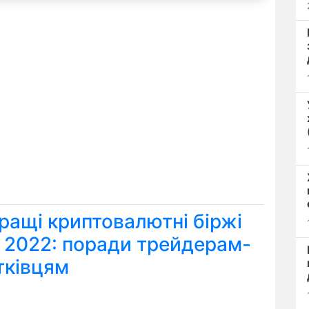
ращі криптовалютні біржі
я 2022: поради трейдерам-
тківцям