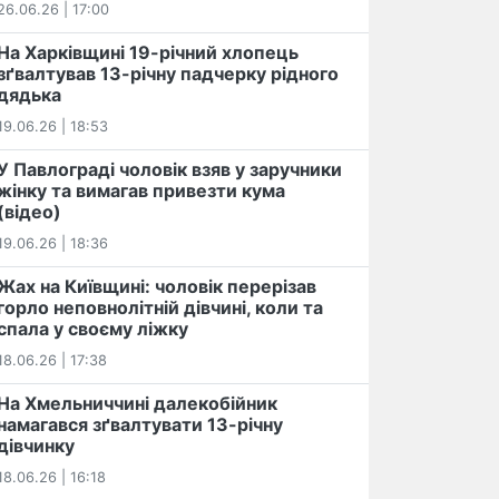
26.06.26 | 17:00
На Харківщині 19-річний хлопець​
️зґвалтував 13-річну падчерку рідного
дядька
19.06.26 | 18:53
У Павлограді чоловік взяв у заручники
жінку та вимагав привезти кума
(відео)
19.06.26 | 18:36
Жах на Київщині: чоловік перерізав
горло неповнолітній дівчині, коли та
спала у своєму ліжку
18.06.26 | 17:38
На Хмельниччині далекобійник
намагався зґвалтувати 13-річну
дівчинку
18.06.26 | 16:18