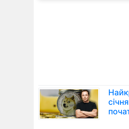
Найк
січн
поча