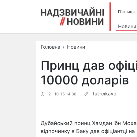
П’ятниця,
Новини
Головна
Новини
Принц дав офіці
10000 доларів
Tut-cikavo
21-10-15 14:38
Дубайський принц Хамдан ібн Моха
відпочинку в Баку дав офіціантці на