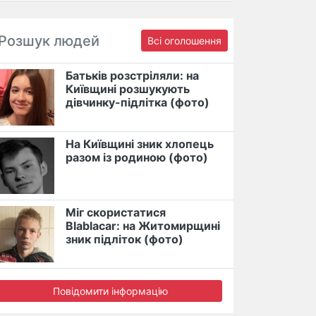
Розшук людей
Всі оголошення
Батьків розстріляли: на
Київщині розшукують
дівчинку-підлітка (фото)
На Київщині зник хлопець
разом із родиною (фото)
Міг скористатися
Blablacar: на Житомирщині
зник підліток (фото)
Повідомити інформацію