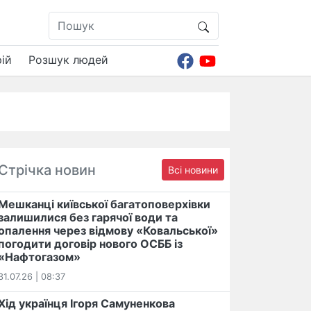
ій
Розшук людей
Стрічка новин
Всі новини
Мешканці київської багатоповерхівки
залишилися без гарячої води та
опалення через відмову «Ковальської»
погодити договір нового ОСББ із
«Нафтогазом»
31.07.26 | 08:37
Хід українця Ігоря Самуненкова