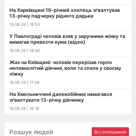
На Харківщині 19-річний хлопець​ ️зґвалтував
13-річну падчерку рідного дядька
19.06.26 | 18:53
У Павлограді чоловік взяв у заручники жінку та
вимагав привезти кума (відео)
19.06.26 | 18:36
Жах на Київщині: чоловік перерізав горло
неповнолітній дівчині, коли та спала у своєму
ліжку
18.06.26 | 17:38
На Хмельниччині далекобійник намагався
зґвалтувати 13-річну дівчинку
18.06.26 | 16:18
Розшук людей
Всі оголошення