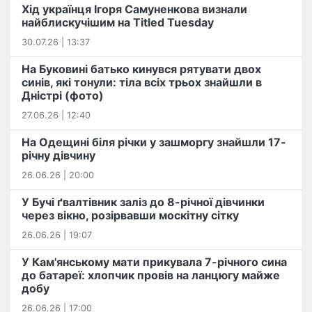
Хід українця Ігоря Самуненкова визнали
найблискучішим на Titled Tuesday
30.07.26 | 13:37
На Буковині батько кинувся рятувати двох
синів, які тонули: тіла всіх трьох знайшли в
Дністрі (фото)
27.06.26 | 12:40
На Одещині біля річки у зашморгу знайшли 17-
річну дівчину
26.06.26 | 20:00
У Бучі ґвалтівник заліз до 8-річної дівчинки
через вікно, розірвавши москітну сітку
26.06.26 | 19:07
У Кам'янському мати прикувала 7-річного сина
до батареї: хлопчик провів на ланцюгу майже
добу
26.06.26 | 17:00