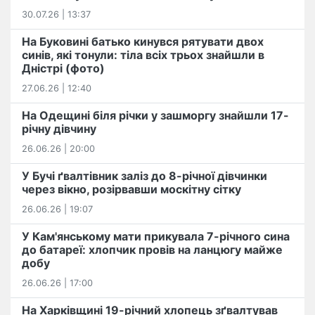
30.07.26 | 13:37
На Буковині батько кинувся рятувати двох
синів, які тонули: тіла всіх трьох знайшли в
Дністрі (фото)
27.06.26 | 12:40
На Одещині біля річки у зашморгу знайшли 17-
річну дівчину
26.06.26 | 20:00
У Бучі ґвалтівник заліз до 8-річної дівчинки
через вікно, розірвавши москітну сітку
26.06.26 | 19:07
У Кам'янському мати прикувала 7-річного сина
до батареї: хлопчик провів на ланцюгу майже
добу
26.06.26 | 17:00
На Харківщині 19-річний хлопець​ ️зґвалтував