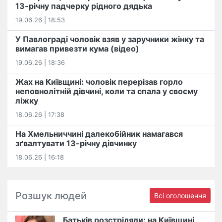
13-річну падчерку рідного дядька
19.06.26 | 18:53
У Павлограді чоловік взяв у заручники жінку та
вимагав привезти кума (відео)
19.06.26 | 18:36
Жах на Київщині: чоловік перерізав горло
неповнолітній дівчині, коли та спала у своєму
ліжку
18.06.26 | 17:38
На Хмельниччині далекобійник намагався
зґвалтувати 13-річну дівчинку
18.06.26 | 16:18
Розшук людей
Всі оголошення
Батьків розстріляли: на Київщині