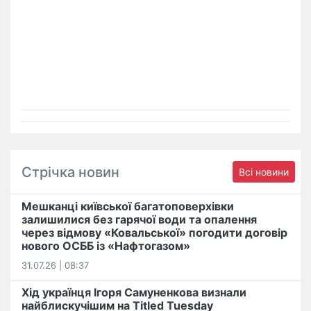
Стрічка новин
Всі новини
Мешканці київської багатоповерхівки
залишилися без гарячої води та опалення
через відмову «Ковальської» погодити договір
нового ОСББ із «Нафтогазом»
31.07.26 | 08:37
Хід українця Ігоря Самуненкова визнали
найблискучішим на Titled Tuesday