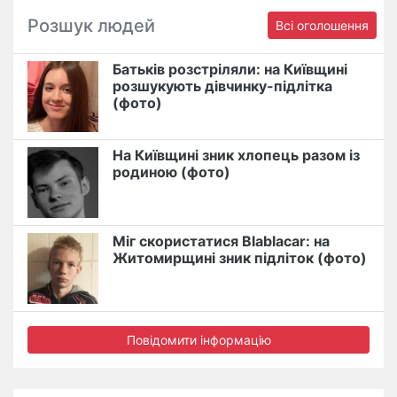
Розшук людей
Всі оголошення
Батьків розстріляли: на Київщині
розшукують дівчинку-підлітка
(фото)
На Київщині зник хлопець разом із
родиною (фото)
Міг скористатися Blablacar: на
Житомирщині зник підліток (фото)
Повідомити інформацію