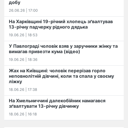
добу
26.06.26 | 17:00
На Харківщині 19-річний хлопець​ ️зґвалтував
13-річну падчерку рідного дядька
19.06.26 | 18:53
У Павлограді чоловік взяв у заручники жінку та
вимагав привезти кума (відео)
19.06.26 | 18:36
Жах на Київщині: чоловік перерізав горло
неповнолітній дівчині, коли та спала у своєму
ліжку
18.06.26 | 17:38
На Хмельниччині далекобійник намагався
зґвалтувати 13-річну дівчинку
18.06.26 | 16:18