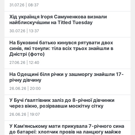
31.07.26 | 08:37
Хід українця Ігоря Самуненкова визнали
найблискучішим на Titled Tuesday
30.07.26 | 13:37
На Буковині батько кинувся рятувати двох
синів, які тонули: тіла всіх трьох знайшли в
Дністрі (фото)
27.06.26 | 12:40
На Одещині біля річки у зашморгу знайшли 17-
річну дівчину
26.06.26 | 20:00
У Бучі ґвалтівник заліз до 8-річної дівчинки
через вікно, розірвавши москітну сітку
26.06.26 | 19:07
У Кам'янському мати прикувала 7-річного сина
до батареї: хлопчик провів на ланцюгу майже