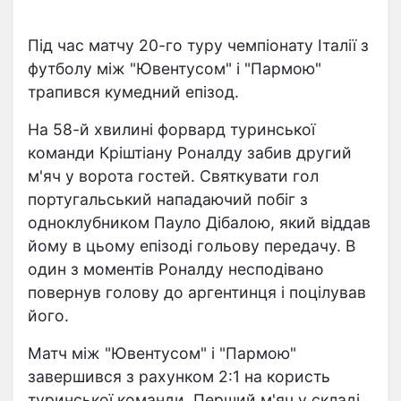
Під час матчу 20-го туру чемпіонату Італії з
футболу між "Ювентусом" і "Пармою"
трапився кумедний епізод.
На 58-й хвилині форвард туринської
команди Кріштіану Роналду забив другий
м'яч у ворота гостей. Святкувати гол
португальський нападаючий побіг з
одноклубником Пауло Дібалою, який віддав
йому в цьому епізоді гольову передачу. В
один з моментів Роналду несподівано
повернув голову до аргентинця і поцілував
його.
Матч між "Ювентусом" і "Пармою"
завершився з рахунком 2:1 на користь
туринської команди. Перший м'яч у складі