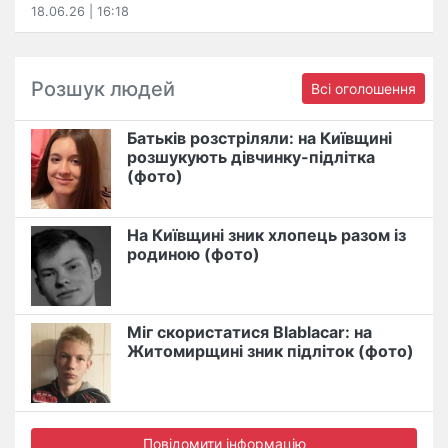
18.06.26 | 16:18
Розшук людей
Всі оголошення
Батьків розстріляли: на Київщині
розшукують дівчинку-підлітка
(фото)
На Київщині зник хлопець разом із
родиною (фото)
Міг скористатися Blablacar: на
Житомирщині зник підліток (фото)
Повідомити інформацію