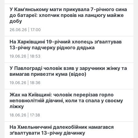
У Кам'янському мати прикувала 7-річного сина
до батареї: хлопчик провів на ланцюгу майже
добу
26.06.26 | 17:00
На Харківщині 19-річний хлопець​ ️зґвалтував
13-річну падчерку рідного дядька
19.06.26 | 18:53
У Павлограді чоловік взяв у заручники жінку та
вимагав привезти кума (відео)
19.06.26 | 18:36
Жах на Київщині: чоловік перерізав горло
неповнолітній дівчині, коли та спала у своєму
ліжку
18.06.26 | 17:38
На Хмельниччині далекобійник намагався
зґвалтувати 13-річну дівчинку