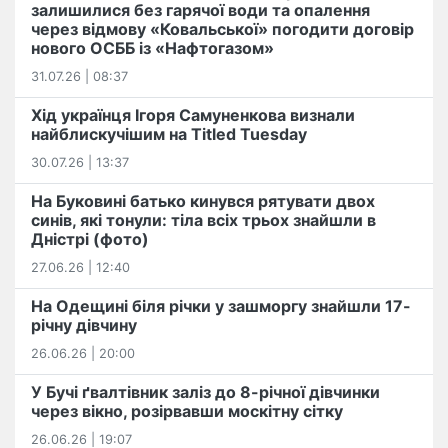
залишилися без гарячої води та опалення
через відмову «Ковальської» погодити договір
нового ОСББ із «Нафтогазом»
31.07.26 | 08:37
Хід українця Ігоря Самуненкова визнали
найблискучішим на Titled Tuesday
30.07.26 | 13:37
На Буковині батько кинувся рятувати двох
синів, які тонули: тіла всіх трьох знайшли в
Дністрі (фото)
27.06.26 | 12:40
На Одещині біля річки у зашморгу знайшли 17-
річну дівчину
26.06.26 | 20:00
У Бучі ґвалтівник заліз до 8-річної дівчинки
через вікно, розірвавши москітну сітку
26.06.26 | 19:07