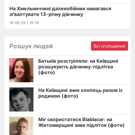
На Хмельниччині далекобійник намагався
зґвалтувати 13-річну дівчинку
18.06.26 | 16:18
Розшук людей
Всі оголошення
Батьків розстріляли: на Київщині
розшукують дівчинку-підлітка
(фото)
На Київщині зник хлопець разом із
родиною (фото)
Міг скористатися Blablacar: на
Житомирщині зник підліток (фото)