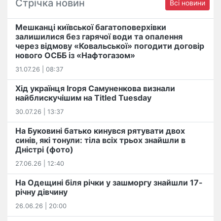
Стрічка новин
Всі новини
Мешканці київської багатоповерхівки
залишилися без гарячої води та опалення
через відмову «Ковальської» погодити договір
нового ОСББ із «Нафтогазом»
31.07.26 | 08:37
Хід українця Ігоря Самуненкова визнали
найблискучішим на Titled Tuesday
30.07.26 | 13:37
На Буковині батько кинувся рятувати двох
синів, які тонули: тіла всіх трьох знайшли в
Дністрі (фото)
27.06.26 | 12:40
На Одещині біля річки у зашморгу знайшли 17-
річну дівчину
26.06.26 | 20:00