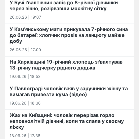
У Бучі ґвалтівник заліз до 8-річної дівчинки
через вікно, розірвавши москітну сітку
26.06.26 | 19:07
У Кам'янському мати прикувала 7-річного сина
до батареї: хлопчик провів на ланцюгу майже
добу
26.06.26 | 17:00
На Харківщині 19-річний хлопець​ ️зґвалтував
13-річну падчерку рідного дядька
19.06.26 | 18:53
У Павлограді чоловік взяв у заручники жінку та
вимагав привезти кума (відео)
19.06.26 | 18:36
Жах на Київщині: чоловік перерізав горло
неповнолітній дівчині, коли та спала у своєму
ліжку
18.06.26 | 17:38