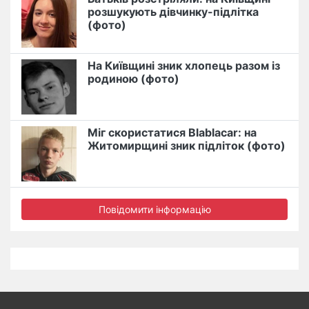
розшукують дівчинку-підлітка
(фото)
На Київщині зник хлопець разом із
родиною (фото)
Міг скористатися Blablacar: на
Житомирщині зник підліток (фото)
Повідомити інформацію