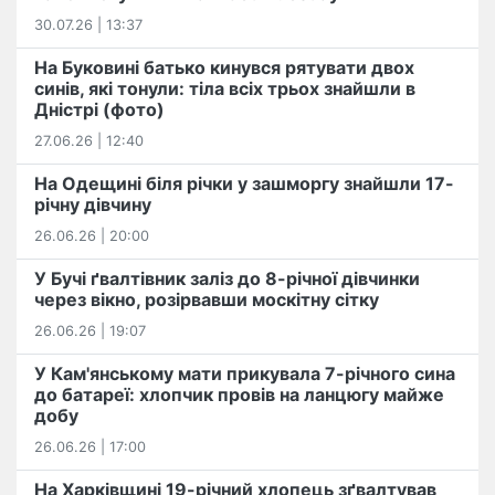
30.07.26 | 13:37
На Буковині батько кинувся рятувати двох
синів, які тонули: тіла всіх трьох знайшли в
Дністрі (фото)
27.06.26 | 12:40
На Одещині біля річки у зашморгу знайшли 17-
річну дівчину
26.06.26 | 20:00
У Бучі ґвалтівник заліз до 8-річної дівчинки
через вікно, розірвавши москітну сітку
26.06.26 | 19:07
У Кам'янському мати прикувала 7-річного сина
до батареї: хлопчик провів на ланцюгу майже
добу
26.06.26 | 17:00
На Харківщині 19-річний хлопець​ ️зґвалтував