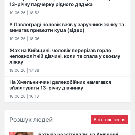
13-річну падчерку рідного дядька
19.06.26 | 18:53
У Павлограді чоловік взяв у заручники жінку та
вимагав привезти кума (відео)
19.06.26 | 18:36
Жах на Київщині: чоловік перерізав горло
неповнолітній дівчині, коли та спала у своєму
ліжку
18.06.26 | 17:38
На Хмельниччині далекобійник намагався
зґвалтувати 13-річну дівчинку
18.06.26 | 16:18
Розшук людей
Всі оголошення
Батьків розстріляли: на Київщині