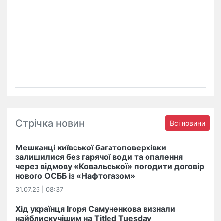
Стрічка новин
Всі новини
Мешканці київської багатоповерхівки
залишилися без гарячої води та опалення
через відмову «Ковальської» погодити договір
нового ОСББ із «Нафтогазом»
31.07.26 | 08:37
Хід українця Ігоря Самуненкова визнали
найблискучішим на Titled Tuesday