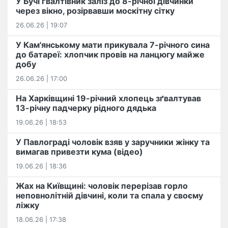
У Бучі ґвалтівник заліз до 8-річної дівчинки
через вікно, розірвавши москітну сітку
26.06.26 | 19:07
У Кам'янському мати прикувала 7-річного сина
до батареї: хлопчик провів на ланцюгу майже
добу
26.06.26 | 17:00
На Харківщині 19-річний хлопець​ ️зґвалтував
13-річну падчерку рідного дядька
19.06.26 | 18:53
У Павлограді чоловік взяв у заручники жінку та
вимагав привезти кума (відео)
19.06.26 | 18:36
Жах на Київщині: чоловік перерізав горло
неповнолітній дівчині, коли та спала у своєму
ліжку
18.06.26 | 17:38