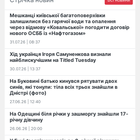
Мешканці київської багатоповерхівки
залишилися без гарячої води та опалення
через відмову «Ковальської» погодити договір
нового ОСББ із «Нафтогазом»
31.07.26 | 08:37
Хід українця Ігоря Самуненкова визнали
найблискучішим на Titled Tuesday
30.07.26 | 13:37
На Буковині батько кинувся рятувати двох
синів, які тонули: тіла всіх трьох знайшли в
Дністрі (фото)
27.06.26 | 12:40
На Одещині біля річки у зашморгу знайшли 17-
річну дівчину
26.06.26 | 20:00