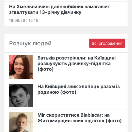
На Хмельниччині далекобійник намагався
зґвалтувати 13-річну дівчинку
18.06.26 | 16:18
Розшук людей
Всі оголошення
Батьків розстріляли: на Київщині
розшукують дівчинку-підлітка
(фото)
На Київщині зник хлопець разом із
родиною (фото)
Міг скористатися Blablacar: на
Житомирщині зник підліток (фото)