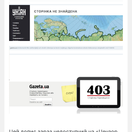
Цей допис зараз недоступний на «Цензор.