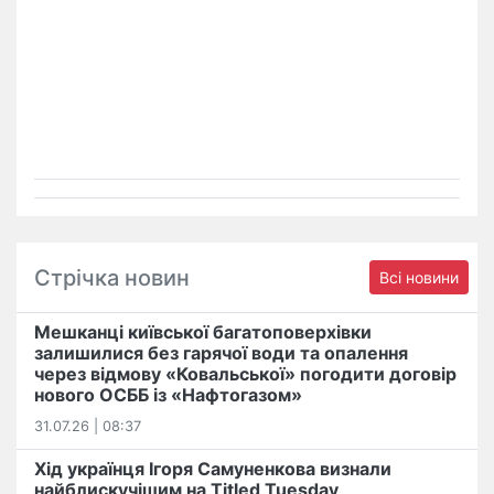
Стрічка новин
Всі новини
Мешканці київської багатоповерхівки
залишилися без гарячої води та опалення
через відмову «Ковальської» погодити договір
нового ОСББ із «Нафтогазом»
31.07.26 | 08:37
Хід українця Ігоря Самуненкова визнали
найблискучішим на Titled Tuesday