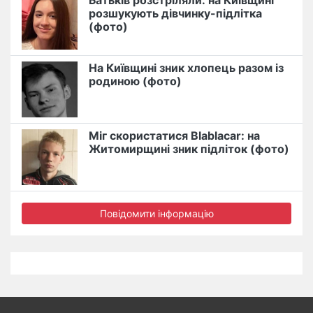
Батьків розстріляли: на Київщині
розшукують дівчинку-підлітка
(фото)
На Київщині зник хлопець разом із
родиною (фото)
Міг скористатися Blablacar: на
Житомирщині зник підліток (фото)
Повідомити інформацію