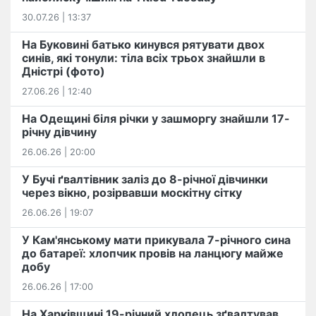
30.07.26 | 13:37
На Буковині батько кинувся рятувати двох
синів, які тонули: тіла всіх трьох знайшли в
Дністрі (фото)
27.06.26 | 12:40
На Одещині біля річки у зашморгу знайшли 17-
річну дівчину
26.06.26 | 20:00
У Бучі ґвалтівник заліз до 8-річної дівчинки
через вікно, розірвавши москітну сітку
26.06.26 | 19:07
У Кам'янському мати прикувала 7-річного сина
до батареї: хлопчик провів на ланцюгу майже
добу
26.06.26 | 17:00
На Харківщині 19-річний хлопець​ ️зґвалтував