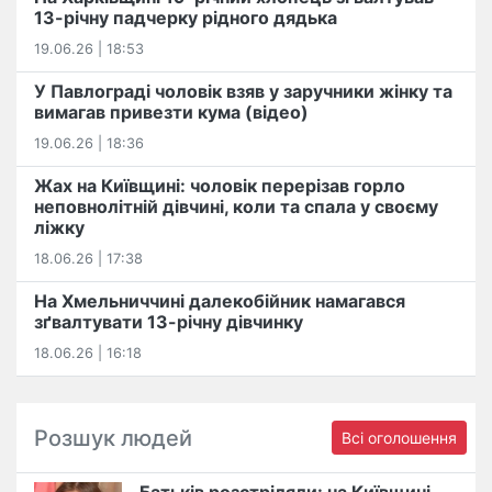
13-річну падчерку рідного дядька
19.06.26 | 18:53
У Павлограді чоловік взяв у заручники жінку та
вимагав привезти кума (відео)
19.06.26 | 18:36
Жах на Київщині: чоловік перерізав горло
неповнолітній дівчині, коли та спала у своєму
ліжку
18.06.26 | 17:38
На Хмельниччині далекобійник намагався
зґвалтувати 13-річну дівчинку
18.06.26 | 16:18
Розшук людей
Всі оголошення