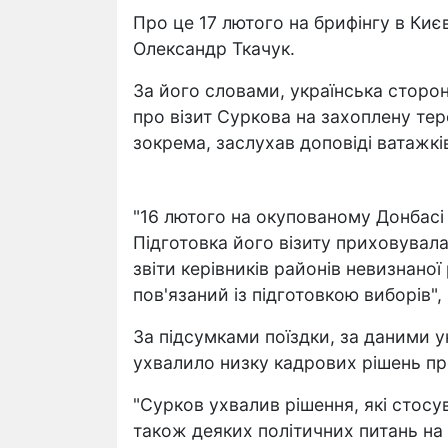
Про це 17 лютого на брифінгу в Киє
Олександр Ткачук.
За його словами, українська сторо
про візит Суркова на захоплену тер
зокрема, заслухав доповіді ватажкі
"16 лютого на окупованому Донбасі 
Підготовка його візиту приховувал
звіти керівників районів невизнаної
пов'язаний із підготовкою виборів", 
За підсумками поїздки, за даними ук
ухвалило низку кадрових рішень пр
"Сурков ухвалив рішення, які стос
також деяких політичних питань на т