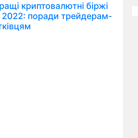
ращі криптовалютні біржі
я 2022: поради трейдерам-
тківцям