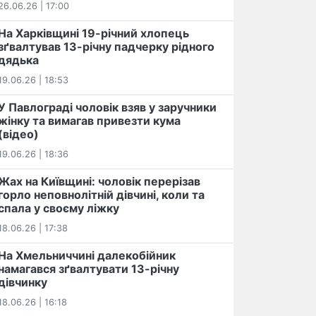
26.06.26 | 17:00
На Харківщині 19-річний хлопець​
️зґвалтував 13-річну падчерку рідного
дядька
19.06.26 | 18:53
У Павлограді чоловік взяв у заручники
жінку та вимагав привезти кума
(відео)
19.06.26 | 18:36
Жах на Київщині: чоловік перерізав
горло неповнолітній дівчині, коли та
спала у своєму ліжку
18.06.26 | 17:38
На Хмельниччині далекобійник
намагався зґвалтувати 13-річну
дівчинку
18.06.26 | 16:18