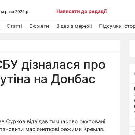
Написати до редації
 серпня 2026 р.
Статті
Сюжети
Відео з мережі
Підсумки істор
БУ дізналася про
Путіна на Донбас
ав Сурков відвідав тимчасово окуповані
становити маріонеткові режими Кремля.