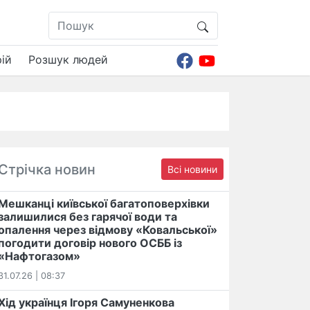
ій
Розшук людей
Стрічка новин
Всі новини
Мешканці київської багатоповерхівки
залишилися без гарячої води та
опалення через відмову «Ковальської»
погодити договір нового ОСББ із
«Нафтогазом»
31.07.26 | 08:37
Хід українця Ігоря Самуненкова