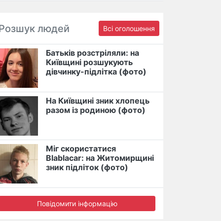
Розшук людей
Всі оголошення
Батьків розстріляли: на
Київщині розшукують
дівчинку-підлітка (фото)
На Київщині зник хлопець
разом із родиною (фото)
Міг скористатися
Blablacar: на Житомирщині
зник підліток (фото)
Повідомити інформацію