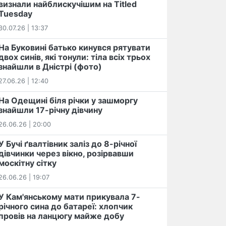
визнали найблискучішим на Titled
Tuesday
30.07.26 | 13:37
На Буковині батько кинувся рятувати
двох синів, які тонули: тіла всіх трьох
знайшли в Дністрі (фото)
27.06.26 | 12:40
На Одещині біля річки у зашморгу
знайшли 17-річну дівчину
26.06.26 | 20:00
У Бучі ґвалтівник заліз до 8-річної
дівчинки через вікно, розірвавши
москітну сітку
26.06.26 | 19:07
У Кам'янському мати прикувала 7-
річного сина до батареї: хлопчик
провів на ланцюгу майже добу