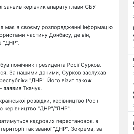
ві заявив керівник апарату глави СБУ
на має в своєму розпорядженні інформацію
ористами частину Донбасу, де він,
в "ДНР".
був помічник президента Росії Сурков.
ася. За нашими даними, Сурков заслухав
 республіки "ДНР". Його візит також
- заявив Ткачук.
раїнської розвідки, керівництво Росії
о керівництво "ДНР"/"ЛНР".
уватимуться кадрових перестановок, а
ериторії так званої "ДНР". Зокрема, за