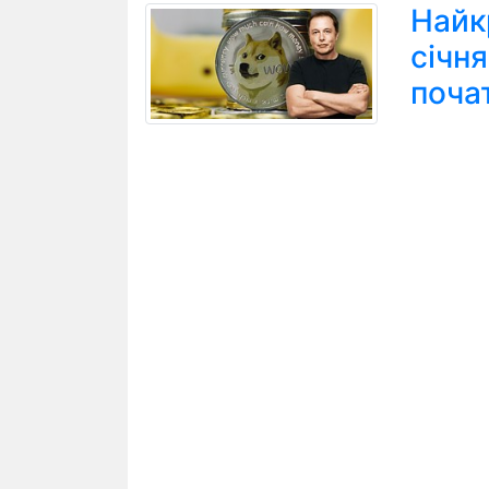
Найк
січн
поча