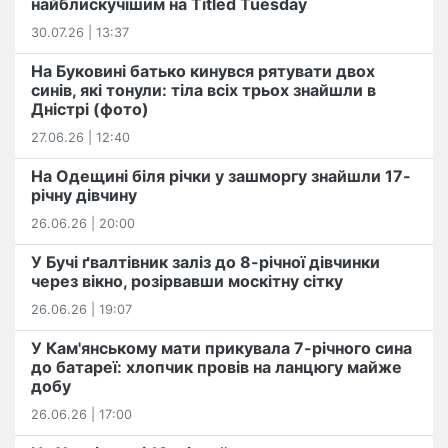
найблискучішим на Titled Tuesday
30.07.26 | 13:37
На Буковині батько кинувся рятувати двох
синів, які тонули: тіла всіх трьох знайшли в
Дністрі (фото)
27.06.26 | 12:40
На Одещині біля річки у зашморгу знайшли 17-
річну дівчину
26.06.26 | 20:00
У Бучі ґвалтівник заліз до 8-річної дівчинки
через вікно, розірвавши москітну сітку
26.06.26 | 19:07
У Кам'янському мати прикувала 7-річного сина
до батареї: хлопчик провів на ланцюгу майже
добу
26.06.26 | 17:00