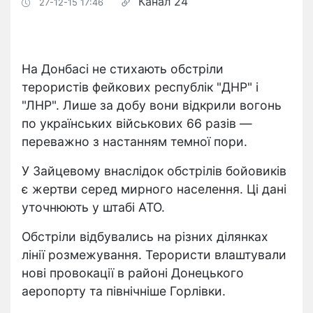
Канал 24
27-12-15 17:46
На Донбасі не стихають обстріли
терористів фейкових республік "ДНР" і
"ЛНР". Лише за добу вони відкрили вогонь
по українських військових 66 разів —
переважно з настанням темної пори.
У Зайцевому внаслідок обстрілів бойовиків
є жертви серед мирного населення. Ці дані
уточнюють у штабі АТО.
Обстріли відбувались на різних ділянках
лінії розмежування. Терористи влаштували
нові провокації в районі Донецького
аеропорту та північніше Горлівки.