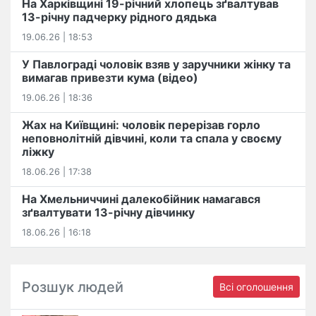
На Харківщині 19-річний хлопець​ ️зґвалтував
13-річну падчерку рідного дядька
19.06.26 | 18:53
У Павлограді чоловік взяв у заручники жінку та
вимагав привезти кума (відео)
19.06.26 | 18:36
Жах на Київщині: чоловік перерізав горло
неповнолітній дівчині, коли та спала у своєму
ліжку
18.06.26 | 17:38
На Хмельниччині далекобійник намагався
зґвалтувати 13-річну дівчинку
18.06.26 | 16:18
Розшук людей
Всі оголошення