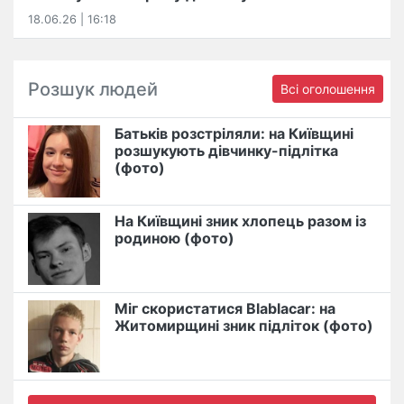
18.06.26 | 16:18
Розшук людей
Всі оголошення
Батьків розстріляли: на Київщині
розшукують дівчинку-підлітка
(фото)
На Київщині зник хлопець разом із
родиною (фото)
Міг скористатися Blablacar: на
Житомирщині зник підліток (фото)