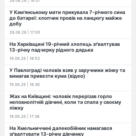
26.06.26 | 19:07
У Кам'янському мати прикувала 7-річного сина
до батареї: хлопчик провів на ланцюгу майже
добу
26.06.26 | 17:00
На Харківщині 19-річний хлопець​ ️зґвалтував
13-річну падчерку рідного дядька
19.06.26 | 18:53
У Павлограді чоловік взяв у заручники жінку та
вимагав привезти кума (відео)
19.06.26 | 18:36
Жах на Київщині: чоловік перерізав горло
неповнолітній дівчині, коли та спала у своєму
ліжку
18.06.26 | 17:38
На Хмельниччині далекобійник намагався
зґвалтувати 13-річну дівчинку