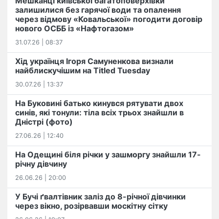
Мешканці київської багатоповерхівки
залишилися без гарячої води та опалення
через відмову «Ковальської» погодити договір
нового ОСББ із «Нафтогазом»
31.07.26 | 08:37
Хід українця Ігоря Самуненкова визнали
найблискучішим на Titled Tuesday
30.07.26 | 13:37
На Буковині батько кинувся рятувати двох
синів, які тонули: тіла всіх трьох знайшли в
Дністрі (фото)
27.06.26 | 12:40
На Одещині біля річки у зашморгу знайшли 17-
річну дівчину
26.06.26 | 20:00
У Бучі ґвалтівник заліз до 8-річної дівчинки
через вікно, розірвавши москітну сітку