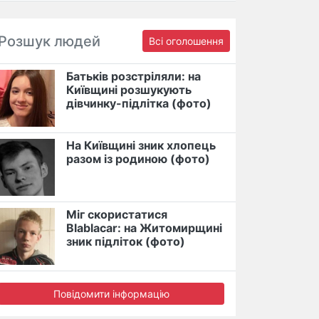
Розшук людей
Всі оголошення
Батьків розстріляли: на
Київщині розшукують
дівчинку-підлітка (фото)
На Київщині зник хлопець
разом із родиною (фото)
Міг скористатися
Blablacar: на Житомирщині
зник підліток (фото)
Повідомити інформацію