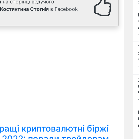
 на сторінці ведучого
Костянтина Стогнія
в Facebook
ращі криптовалютні біржі
я 2022: поради трейдерам-