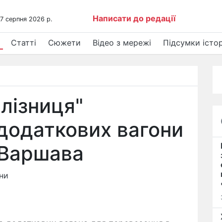
Написати до редації
 7 серпня 2026 р.
Статті
Сюжети
Відео з мережі
Підсумки істор
лізниця"
додаткових вагони
-Варшава
ни