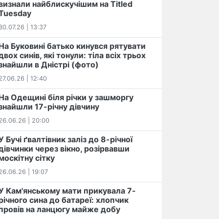
визнали найблискучішим на Titled
Tuesday
30.07.26 | 13:37
На Буковині батько кинувся рятувати
двох синів, які тонули: тіла всіх трьох
знайшли в Дністрі (фото)
27.06.26 | 12:40
На Одещині біля річки у зашморгу
знайшли 17-річну дівчину
26.06.26 | 20:00
У Бучі ґвалтівник заліз до 8-річної
дівчинки через вікно, розірвавши
москітну сітку
26.06.26 | 19:07
У Кам'янському мати прикувала 7-
річного сина до батареї: хлопчик
провів на ланцюгу майже добу