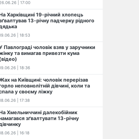
26.06.26 | 17:00
На Харківщині 19-річний хлопець​
️зґвалтував 13-річну падчерку рідного
дядька
19.06.26 | 18:53
У Павлограді чоловік взяв у заручники
жінку та вимагав привезти кума
(відео)
19.06.26 | 18:36
Жах на Київщині: чоловік перерізав
горло неповнолітній дівчині, коли та
спала у своєму ліжку
18.06.26 | 17:38
На Хмельниччині далекобійник
намагався зґвалтувати 13-річну
дівчинку
18.06.26 | 16:18