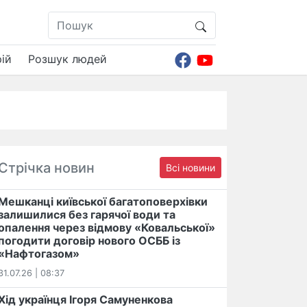
ій
Розшук людей
Стрічка новин
Всі новини
Мешканці київської багатоповерхівки
залишилися без гарячої води та
опалення через відмову «Ковальської»
погодити договір нового ОСББ із
«Нафтогазом»
31.07.26 | 08:37
Хід українця Ігоря Самуненкова