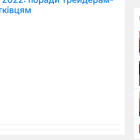
тківцям