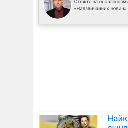
Стежте за оновленнями
«Надзвичайних новин»
Найк
січн