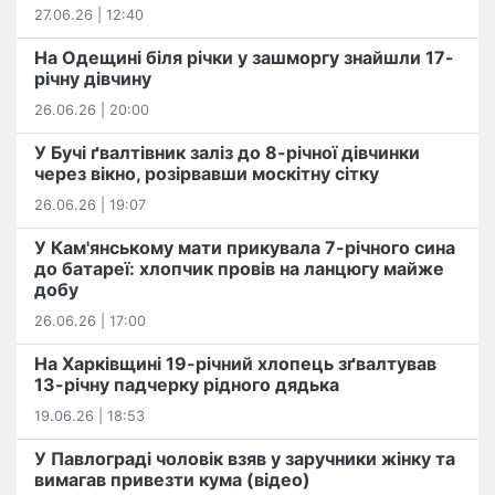
27.06.26 | 12:40
На Одещині біля річки у зашморгу знайшли 17-
річну дівчину
26.06.26 | 20:00
У Бучі ґвалтівник заліз до 8-річної дівчинки
через вікно, розірвавши москітну сітку
26.06.26 | 19:07
У Кам'янському мати прикувала 7-річного сина
до батареї: хлопчик провів на ланцюгу майже
добу
26.06.26 | 17:00
На Харківщині 19-річний хлопець​ ️зґвалтував
13-річну падчерку рідного дядька
19.06.26 | 18:53
У Павлограді чоловік взяв у заручники жінку та
вимагав привезти кума (відео)