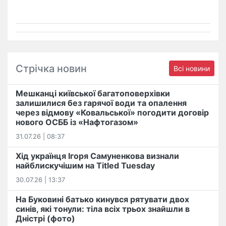
Стрічка новин
Всі новини
Мешканці київської багатоповерхівки
залишилися без гарячої води та опалення
через відмову «Ковальської» погодити договір
нового ОСББ із «Нафтогазом»
31.07.26 | 08:37
Хід українця Ігоря Самуненкова визнали
найблискучішим на Titled Tuesday
30.07.26 | 13:37
На Буковині батько кинувся рятувати двох
синів, які тонули: тіла всіх трьох знайшли в
Дністрі (фото)