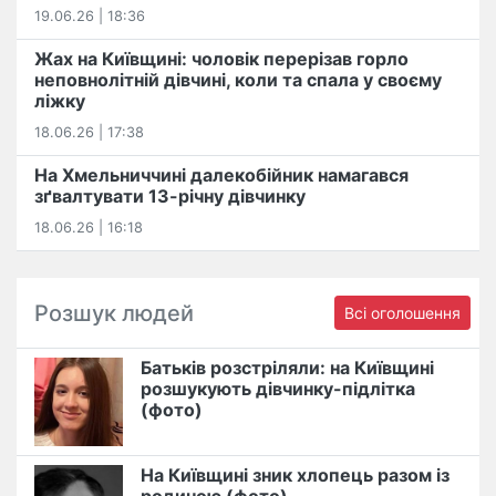
19.06.26 | 18:36
Жах на Київщині: чоловік перерізав горло
неповнолітній дівчині, коли та спала у своєму
ліжку
18.06.26 | 17:38
На Хмельниччині далекобійник намагався
зґвалтувати 13-річну дівчинку
18.06.26 | 16:18
Розшук людей
Всі оголошення
Батьків розстріляли: на Київщині
розшукують дівчинку-підлітка
(фото)
На Київщині зник хлопець разом із