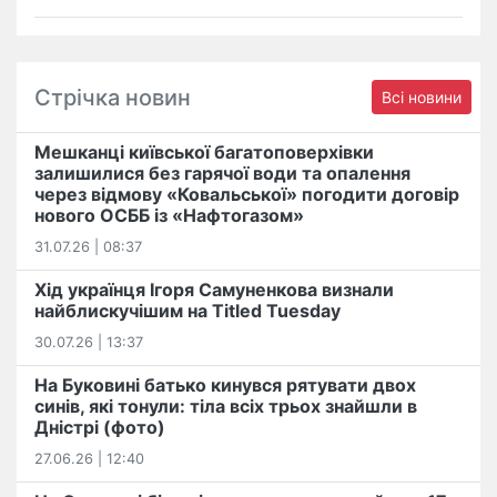
Стрічка новин
Всі новини
Мешканці київської багатоповерхівки
залишилися без гарячої води та опалення
через відмову «Ковальської» погодити договір
нового ОСББ із «Нафтогазом»
31.07.26 | 08:37
Хід українця Ігоря Самуненкова визнали
найблискучішим на Titled Tuesday
30.07.26 | 13:37
На Буковині батько кинувся рятувати двох
синів, які тонули: тіла всіх трьох знайшли в
Дністрі (фото)
27.06.26 | 12:40