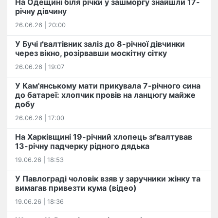
На Одещині біля річки у зашморгу знайшли 17-
річну дівчину
26.06.26 | 20:00
У Бучі ґвалтівник заліз до 8-річної дівчинки
через вікно, розірвавши москітну сітку
26.06.26 | 19:07
У Кам'янському мати прикувала 7-річного сина
до батареї: хлопчик провів на ланцюгу майже
добу
26.06.26 | 17:00
На Харківщині 19-річний хлопець​ ️зґвалтував
13-річну падчерку рідного дядька
19.06.26 | 18:53
У Павлограді чоловік взяв у заручники жінку та
вимагав привезти кума (відео)
19.06.26 | 18:36