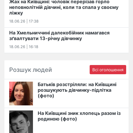
Жах на Київщині: чоловік перерізав горло
неповнолітній дівчині, коли та спала у своєму
ліжку
18.06.26 | 17:38
На Хмельниччині далекобійник намагався
зґвалтувати 13-річну дівчинку
18.06.26 | 16:18
Розшук людей
Всі оголошення
Батьків розстріляли: на Київщині
розшукують дівчинку-підлітка
(фото)
На Київщині зник хлопець разом із
родиною (фото)