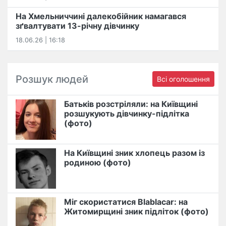
На Хмельниччині далекобійник намагався
зґвалтувати 13-річну дівчинку
18.06.26 | 16:18
Розшук людей
Всі оголошення
Батьків розстріляли: на Київщині
розшукують дівчинку-підлітка
(фото)
На Київщині зник хлопець разом із
родиною (фото)
Міг скористатися Blablacar: на
Житомирщині зник підліток (фото)