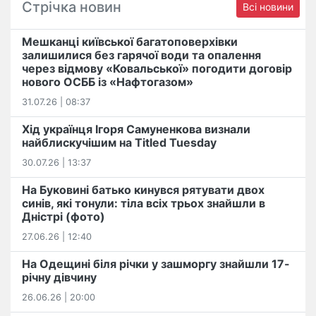
Стрічка новин
Всі новини
Мешканці київської багатоповерхівки
залишилися без гарячої води та опалення
через відмову «Ковальської» погодити договір
нового ОСББ із «Нафтогазом»
31.07.26 | 08:37
Хід українця Ігоря Самуненкова визнали
найблискучішим на Titled Tuesday
30.07.26 | 13:37
На Буковині батько кинувся рятувати двох
синів, які тонули: тіла всіх трьох знайшли в
Дністрі (фото)
27.06.26 | 12:40
На Одещині біля річки у зашморгу знайшли 17-
річну дівчину
26.06.26 | 20:00