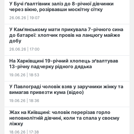
У Бучі ґвалтівник заліз до 8-річної дівчинки
через вікно, розірвавши москітну сітку
26.06.26 | 19:07
У Кам'янському мати прикувала 7-річного сина
до батареї: хлопчик провів на ланцюгу майже
добу
26.06.26 | 17:00
На Харківщині 19-річний хлопець​ ️зґвалтував
13-річну падчерку рідного дядька
19.06.26 | 18:53
У Павлограді чоловік взяв у заручники жінку та
вимагав привезти кума (відео)
19.06.26 | 18:36
Жах на Київщині: чоловік перерізав горло
неповнолітній дівчині, коли та спала у своєму
ліжку
18.06.26 | 17:38