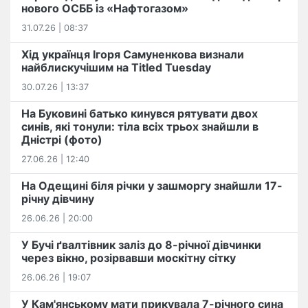
нового ОСББ із «Нафтогазом»
31.07.26 | 08:37
Хід українця Ігоря Самуненкова визнали
найблискучішим на Titled Tuesday
30.07.26 | 13:37
На Буковині батько кинувся рятувати двох
синів, які тонули: тіла всіх трьох знайшли в
Дністрі (фото)
27.06.26 | 12:40
На Одещині біля річки у зашморгу знайшли 17-
річну дівчину
26.06.26 | 20:00
У Бучі ґвалтівник заліз до 8-річної дівчинки
через вікно, розірвавши москітну сітку
26.06.26 | 19:07
У Кам'янському мати прикувала 7-річного сина