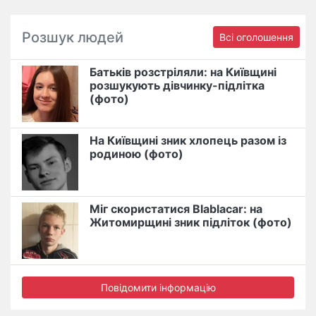
Розшук людей
Всі оголошення
Батьків розстріляли: на Київщині
розшукують дівчинку-підлітка
(фото)
На Київщині зник хлопець разом із
родиною (фото)
Міг скористатися Blablacar: на
Житомирщині зник підліток (фото)
Повідомити інформацію