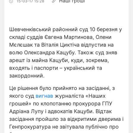
Наші гроші
15-03-17 15:28
Шевченківський районний суд 10 березня у
складі суддів Євгена Мартинова, Олени
Мєлєшак та Віталія Циктіча відпустив на
волю Олександра Кацубу. Також суд зняв
арешт із майна Кацуби, куди, зокрема,
входять і паспорти – український та
закордонний.
Це рішення було прийнято на засіданні, з
якого суд
вигнав
журналіста «Наших
грошей» по клопотанню прокурора ГПУ
Адріана Лупу і адвокатів Кацуби. Відтак
засідання пройшло за відкритими дверима і
Генпрокуратура не звітувала публічно про