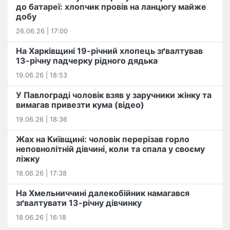
до батареї: хлопчик провів на ланцюгу майже
добу
26.06.26 | 17:00
На Харківщині 19-річний хлопець​ ️зґвалтував
13-річну падчерку рідного дядька
19.06.26 | 18:53
У Павлограді чоловік взяв у заручники жінку та
вимагав привезти кума (відео)
19.06.26 | 18:36
Жах на Київщині: чоловік перерізав горло
неповнолітній дівчині, коли та спала у своєму
ліжку
18.06.26 | 17:38
На Хмельниччині далекобійник намагався
зґвалтувати 13-річну дівчинку
18.06.26 | 16:18