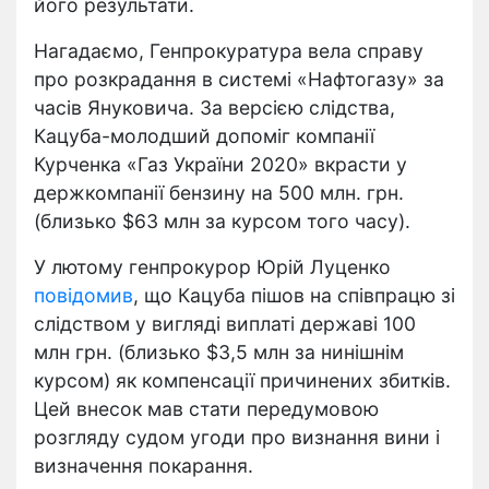
його результати.
Нагадаємо, Генпрокуратура вела справу
про розкрадання в системі «Нафтогазу» за
часів Януковича. За версією слідства,
Кацуба-молодший допоміг компанії
Курченка «Газ України 2020» вкрасти у
держкомпанії бензину на 500 млн. грн.
(близько $63 млн за курсом того часу).
У лютому генпрокурор Юрій Луценко
повідомив
, що Кацуба пішов на співпрацю зі
слідством у вигляді виплаті державі 100
млн грн. (близько $3,5 млн за нинішнім
курсом) як компенсації причинених збитків.
Цей внесок мав стати передумовою
розгляду судом угоди про визнання вини і
визначення покарання.