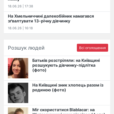
18.06.26 | 17:38
На Хмельниччині далекобійник намагався
зґвалтувати 13-річну дівчинку
18.06.26 | 16:18
Розшук людей
Всі оголошення
Батьків розстріляли: на Київщині
розшукують дівчинку-підлітка
(фото)
На Київщині зник хлопець разом із
родиною (фото)
Міг скористатися Blablacar: на