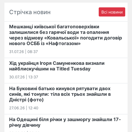
Стрічка новин
Всі новини
Мешканці київської багатоповерхівки
залишилися без гарячої води та опалення
через відмову «Ковальської» погодити договір
нового ОСББ із «Нафтогазом»
31.07.26 | 08:37
Хід українця Ігоря Самуненкова визнали
найблискучішим на Titled Tuesday
30.07.26 | 13:37
На Буковині батько кинувся рятувати двох
синів, які тонули: тіла всіх трьох знайшли в
Дністрі (фото)
27.06.26 | 12:40
На Одещині біля річки у зашморгу знайшли 17-
річну дівчину