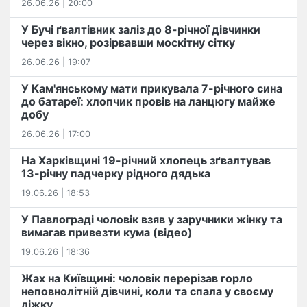
26.06.26 | 20:00
У Бучі ґвалтівник заліз до 8-річної дівчинки
через вікно, розірвавши москітну сітку
26.06.26 | 19:07
У Кам'янському мати прикувала 7-річного сина
до батареї: хлопчик провів на ланцюгу майже
добу
26.06.26 | 17:00
На Харківщині 19-річний хлопець​ ️зґвалтував
13-річну падчерку рідного дядька
19.06.26 | 18:53
У Павлограді чоловік взяв у заручники жінку та
вимагав привезти кума (відео)
19.06.26 | 18:36
Жах на Київщині: чоловік перерізав горло
неповнолітній дівчині, коли та спала у своєму
ліжку