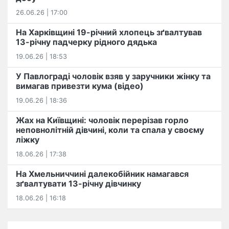
26.06.26 | 17:00
На Харківщині 19-річний хлопець​ ️зґвалтував
13-річну падчерку рідного дядька
19.06.26 | 18:53
У Павлограді чоловік взяв у заручники жінку та
вимагав привезти кума (відео)
19.06.26 | 18:36
Жах на Київщині: чоловік перерізав горло
неповнолітній дівчині, коли та спала у своєму
ліжку
18.06.26 | 17:38
На Хмельниччині далекобійник намагався
зґвалтувати 13-річну дівчинку
18.06.26 | 16:18