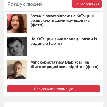
Розшук людей
Всі оголошення
Батьків розстріляли: на Київщині
розшукують дівчинку-підлітка
(фото)
На Київщині зник хлопець разом із
родиною (фото)
Міг скористатися Blablacar: на
Житомирщині зник підліток (фото)
Повідомити інформацію