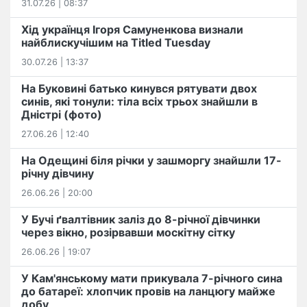
31.07.26 | 08:37
Хід українця Ігоря Самуненкова визнали
найблискучішим на Titled Tuesday
30.07.26 | 13:37
На Буковині батько кинувся рятувати двох
синів, які тонули: тіла всіх трьох знайшли в
Дністрі (фото)
27.06.26 | 12:40
На Одещині біля річки у зашморгу знайшли 17-
річну дівчину
26.06.26 | 20:00
У Бучі ґвалтівник заліз до 8-річної дівчинки
через вікно, розірвавши москітну сітку
26.06.26 | 19:07
У Кам'янському мати прикувала 7-річного сина
до батареї: хлопчик провів на ланцюгу майже
добу