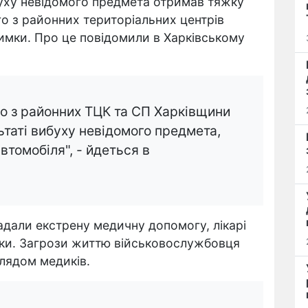
ибуху невідомого предмета отримав тяжку
о з районних територіальних центрів
римки. Про це повідомили в Харківському
о з районних ТЦК та СП Харківщини
ьтаті вибуху невідомого предмета,
автомобіля", - йдеться в
адали екстрену медичну допомогу, лікарі
уки. Загрози життю військовослужбовця
глядом медиків.