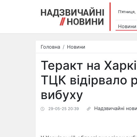
П’ятниця,
Новини
Головна
Новини
Теракт на Харк
ТЦК відірвало 
вибуху
Надзвичайні нов
29-05-25 20:39