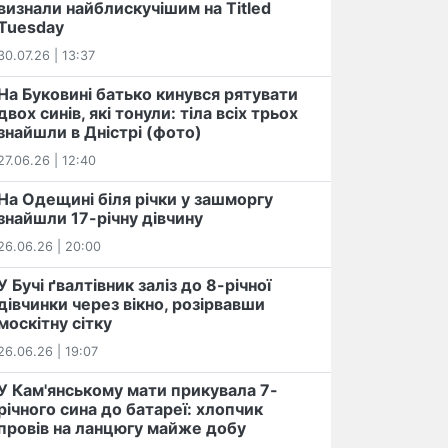
визнали найблискучішим на Titled
Tuesday
30.07.26 | 13:37
На Буковині батько кинувся рятувати
двох синів, які тонули: тіла всіх трьох
знайшли в Дністрі (фото)
27.06.26 | 12:40
На Одещині біля річки у зашморгу
знайшли 17-річну дівчину
26.06.26 | 20:00
У Бучі ґвалтівник заліз до 8-річної
дівчинки через вікно, розірвавши
москітну сітку
26.06.26 | 19:07
У Кам'янському мати прикувала 7-
річного сина до батареї: хлопчик
провів на ланцюгу майже добу