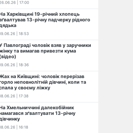
26.06.26 | 17:00
На Харківщині 19-річний хлопець​
️зґвалтував 13-річну падчерку рідного
дядька
19.06.26 | 18:53
У Павлограді чоловік взяв у заручники
жінку та вимагав привезти кума
(відео)
19.06.26 | 18:36
Жах на Київщині: чоловік перерізав
горло неповнолітній дівчині, коли та
спала у своєму ліжку
18.06.26 | 17:38
На Хмельниччині далекобійник
намагався зґвалтувати 13-річну
дівчинку
18.06.26 | 16:18