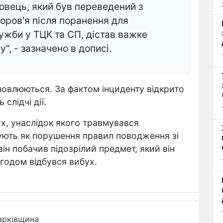
овець, який був переведений з
доров'я після поранення для
жби у ТЦК та СП, дістав важке
, - зазначено в дописі.
овлюються. За фактом інциденту відкрито
слідчі дії.
ух, унаслідок якого травмувався
ують як порушення правил поводження зі
ін побачив підозрілий предмет, який він
згодом відбувся вибух.
арківщина