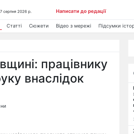
Написати до редації
 7 серпня 2026 р.
Статті
Сюжети
Відео з мережі
Підсумки істор
івщині: працівнику
руку внаслідок
ини