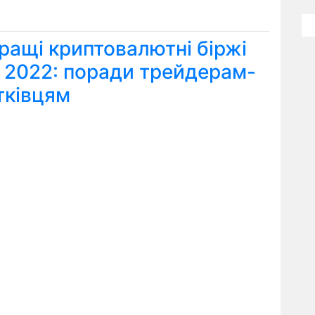
ращі криптовалютні біржі
я 2022: поради трейдерам-
тківцям