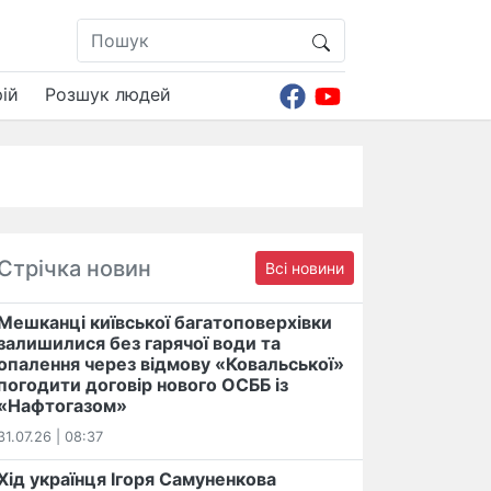
ій
Розшук людей
Стрічка новин
Всі новини
Мешканці київської багатоповерхівки
залишилися без гарячої води та
опалення через відмову «Ковальської»
погодити договір нового ОСББ із
«Нафтогазом»
31.07.26 | 08:37
Хід українця Ігоря Самуненкова