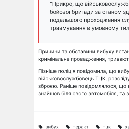
"Прикро, що військовослужб
бойової бригади за станом з
подальшого проходження слу
травмування в умовному тилу"
Причини та обставини вибуху встан
кримінальне провадження, тривають 
Пізніше поліція повідомила, що виб
військовослужбовець ТЦК, розслід
зброєю.ㅤ Раніше повідомлялося, що в
знайшов біля свого автомобіля, та 
вибух
теракт
тцк
х