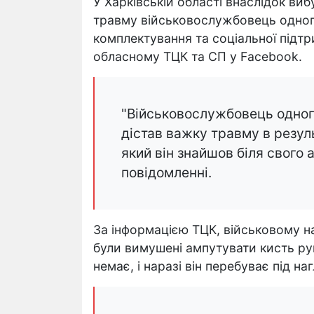
У Харківській області внаслідок в
травму військовослужбовець одног
комплектування та соціальної підт
обласному ТЦК та СП у Facebook.
"Військовослужбовець одног
дістав важку травму в резул
який він знайшов біля свого 
повідомленні.
За інформацією ТЦК, військовому н
були вимушені ампутувати кисть р
немає, і наразі він перебуває під на