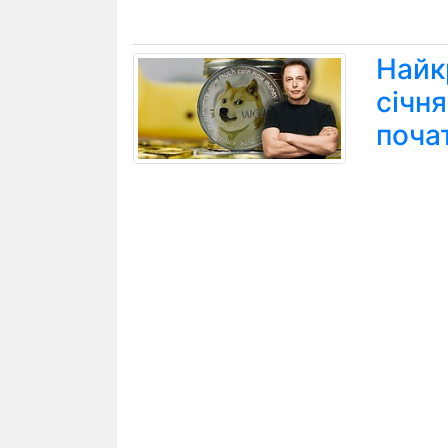
Найк
січн
поча