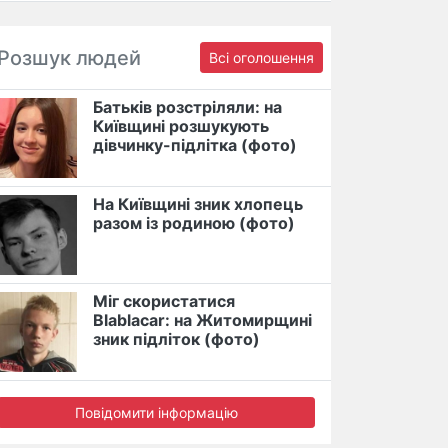
Розшук людей
Всі оголошення
Батьків розстріляли: на
Київщині розшукують
дівчинку-підлітка (фото)
На Київщині зник хлопець
разом із родиною (фото)
Міг скористатися
Blablacar: на Житомирщині
зник підліток (фото)
Повідомити інформацію