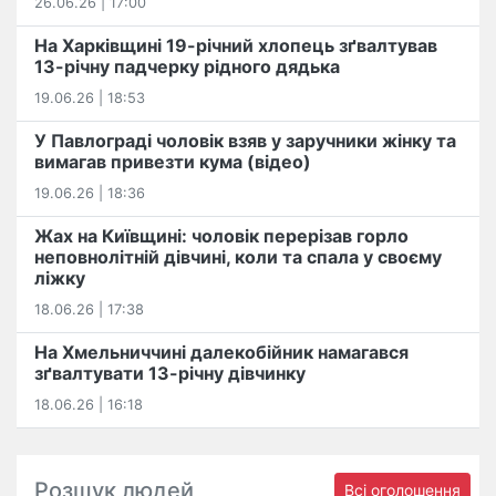
26.06.26 | 17:00
На Харківщині 19-річний хлопець​ ️зґвалтував
13-річну падчерку рідного дядька
19.06.26 | 18:53
У Павлограді чоловік взяв у заручники жінку та
вимагав привезти кума (відео)
19.06.26 | 18:36
Жах на Київщині: чоловік перерізав горло
неповнолітній дівчині, коли та спала у своєму
ліжку
18.06.26 | 17:38
На Хмельниччині далекобійник намагався
зґвалтувати 13-річну дівчинку
18.06.26 | 16:18
Розшук людей
Всі оголошення