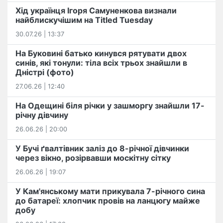
Хід українця Ігоря Самуненкова визнали
найблискучішим на Titled Tuesday
30.07.26 | 13:37
На Буковині батько кинувся рятувати двох
синів, які тонули: тіла всіх трьох знайшли в
Дністрі (фото)
27.06.26 | 12:40
На Одещині біля річки у зашморгу знайшли 17-
річну дівчину
26.06.26 | 20:00
У Бучі ґвалтівник заліз до 8-річної дівчинки
через вікно, розірвавши москітну сітку
26.06.26 | 19:07
У Кам'янському мати прикувала 7-річного сина
до батареї: хлопчик провів на ланцюгу майже
добу