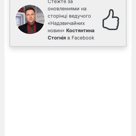
Стежте за
оновленнями на
сторінці ведучого
«Надзвичайних
новин»
Костянтина
Стогнія
в Facebook