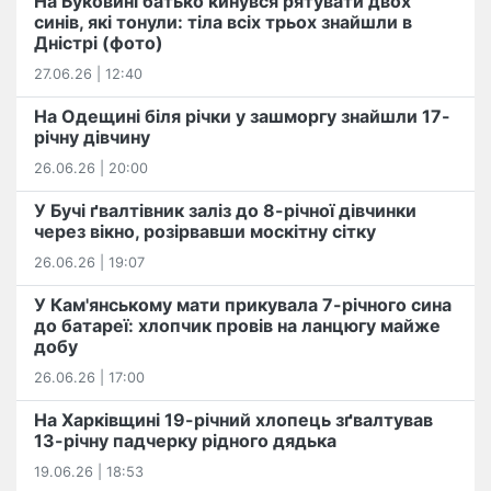
На Буковині батько кинувся рятувати двох
синів, які тонули: тіла всіх трьох знайшли в
Дністрі (фото)
27.06.26 | 12:40
На Одещині біля річки у зашморгу знайшли 17-
річну дівчину
26.06.26 | 20:00
У Бучі ґвалтівник заліз до 8-річної дівчинки
через вікно, розірвавши москітну сітку
26.06.26 | 19:07
У Кам'янському мати прикувала 7-річного сина
до батареї: хлопчик провів на ланцюгу майже
добу
26.06.26 | 17:00
На Харківщині 19-річний хлопець​ ️зґвалтував
13-річну падчерку рідного дядька
19.06.26 | 18:53