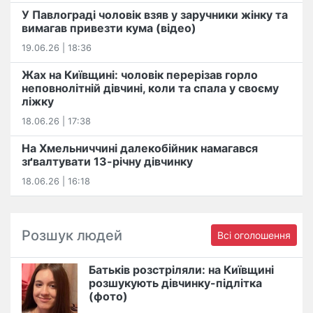
У Павлограді чоловік взяв у заручники жінку та
вимагав привезти кума (відео)
19.06.26 | 18:36
Жах на Київщині: чоловік перерізав горло
неповнолітній дівчині, коли та спала у своєму
ліжку
18.06.26 | 17:38
На Хмельниччині далекобійник намагався
зґвалтувати 13-річну дівчинку
18.06.26 | 16:18
Розшук людей
Всі оголошення
Батьків розстріляли: на Київщині
розшукують дівчинку-підлітка
(фото)