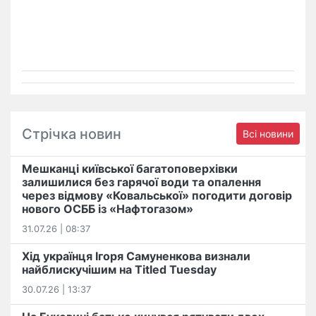
Стрічка новин
Всі новини
Мешканці київської багатоповерхівки
залишилися без гарячої води та опалення
через відмову «Ковальської» погодити договір
нового ОСББ із «Нафтогазом»
31.07.26 | 08:37
Хід українця Ігоря Самуненкова визнали
найблискучішим на Titled Tuesday
30.07.26 | 13:37