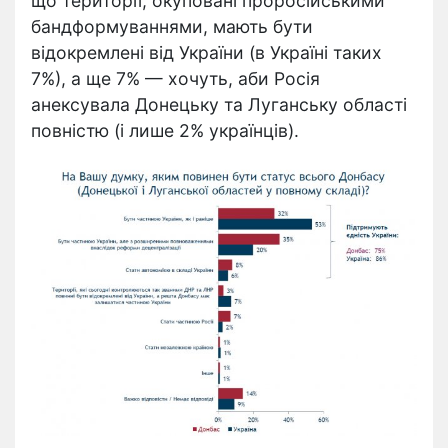
що території, окуповані проросійськими
бандформуваннями, мають бути
відокремлені від України (в Україні таких
7%), а ще 7% — хочуть, аби Росія
анексувала Донецьку та Луганську області
повністю (і лише 2% українців).