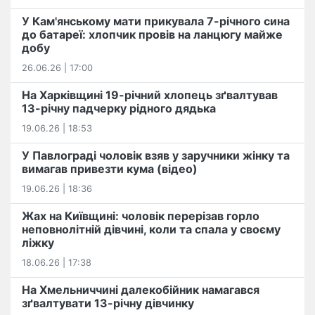
У Кам'янському мати прикувала 7-річного сина
до батареї: хлопчик провів на ланцюгу майже
добу
26.06.26 | 17:00
На Харківщині 19-річний хлопець​ ️зґвалтував
13-річну падчерку рідного дядька
19.06.26 | 18:53
У Павлограді чоловік взяв у заручники жінку та
вимагав привезти кума (відео)
19.06.26 | 18:36
Жах на Київщині: чоловік перерізав горло
неповнолітній дівчині, коли та спала у своєму
ліжку
18.06.26 | 17:38
На Хмельниччині далекобійник намагався
зґвалтувати 13-річну дівчинку