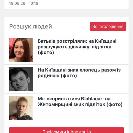
18.06.26 | 16:18
Розшук людей
Всі оголошення
Батьків розстріляли: на Київщині
розшукують дівчинку-підлітка
(фото)
На Київщині зник хлопець разом із
родиною (фото)
Міг скористатися Blablacar: на
Житомирщині зник підліток (фото)
Повідомити інформацію