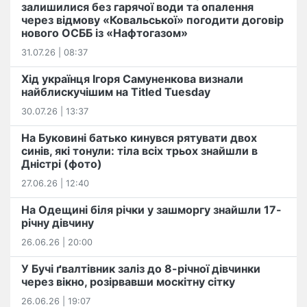
залишилися без гарячої води та опалення
через відмову «Ковальської» погодити договір
нового ОСББ із «Нафтогазом»
31.07.26 | 08:37
Хід українця Ігоря Самуненкова визнали
найблискучішим на Titled Tuesday
30.07.26 | 13:37
На Буковині батько кинувся рятувати двох
синів, які тонули: тіла всіх трьох знайшли в
Дністрі (фото)
27.06.26 | 12:40
На Одещині біля річки у зашморгу знайшли 17-
річну дівчину
26.06.26 | 20:00
У Бучі ґвалтівник заліз до 8-річної дівчинки
через вікно, розірвавши москітну сітку
26.06.26 | 19:07