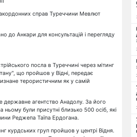
ії
 закордонних справ Туреччини Мевлют
ано до Анкари для консультацій і перегляду
рійського посла в Туреччині через мітинг
тану", що пройшов у Відні, передає
визнане терористичним як у самій
е державне агентство Анадолу. За його
а ньому були присутні близько 500 осіб, які
чини Реджепа Таїпа Ердогана.
инг курдських груп пройшов у центрі Відня.