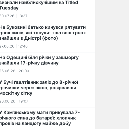
визнали найблискучішим на Titled
Tuesday
30.07.26 | 13:37
На Буковині батько кинувся рятувати
двох синів, які тонули: тіла всіх трьох
знайшли в Дністрі (фото)
27.06.26 | 12:40
На Одещині біля річки у зашморгу
знайшли 17-річну дівчину
26.06.26 | 20:00
У Бучі ґвалтівник заліз до 8-річної
дівчинки через вікно, розірвавши
москітну сітку
26.06.26 | 19:07
У Кам'янському мати прикувала 7-
річного сина до батареї: хлопчик
провів на ланцюгу майже добу