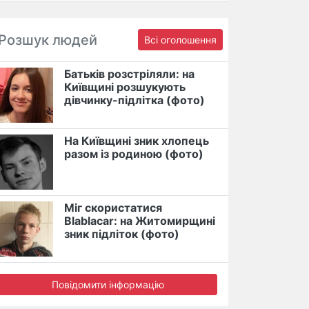
Розшук людей
Всі оголошення
Батьків розстріляли: на
Київщині розшукують
дівчинку-підлітка (фото)
На Київщині зник хлопець
разом із родиною (фото)
Міг скористатися
Blablacar: на Житомирщині
зник підліток (фото)
Повідомити інформацію