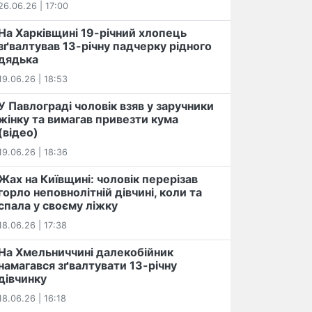
26.06.26 | 17:00
На Харківщині 19-річний хлопець​
️зґвалтував 13-річну падчерку рідного
дядька
19.06.26 | 18:53
У Павлограді чоловік взяв у заручники
жінку та вимагав привезти кума
(відео)
19.06.26 | 18:36
Жах на Київщині: чоловік перерізав
горло неповнолітній дівчині, коли та
спала у своєму ліжку
18.06.26 | 17:38
На Хмельниччині далекобійник
намагався зґвалтувати 13-річну
дівчинку
18.06.26 | 16:18