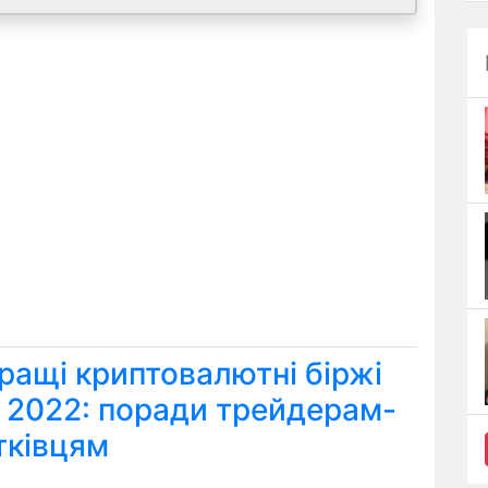
ращі криптовалютні біржі
я 2022: поради трейдерам-
тківцям