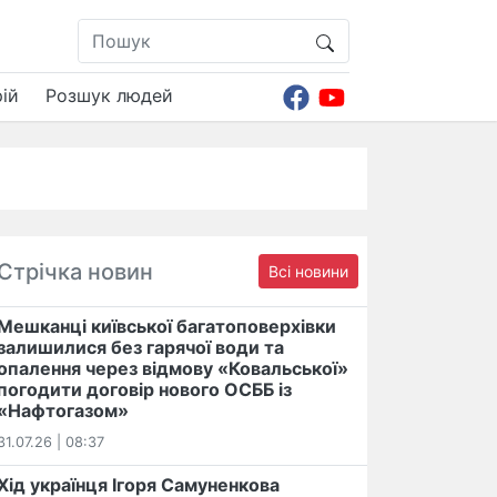
ій
Розшук людей
Стрічка новин
Всі новини
Мешканці київської багатоповерхівки
залишилися без гарячої води та
опалення через відмову «Ковальської»
погодити договір нового ОСББ із
«Нафтогазом»
31.07.26 | 08:37
Хід українця Ігоря Самуненкова