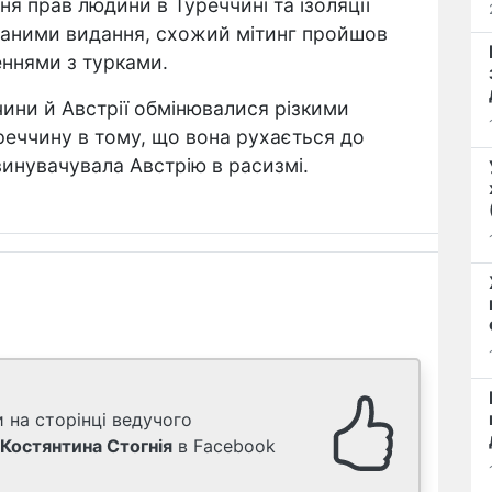
я прав людини в Туреччині та ізоляції
даними видання, схожий мітинг пройшов
еннями з турками.
ини й Австрії обмінювалися різкими
реччину в тому, що вона рухається до
винувачувала Австрію в расизмі.
 на сторінці ведучого
Костянтина Стогнія
в Facebook