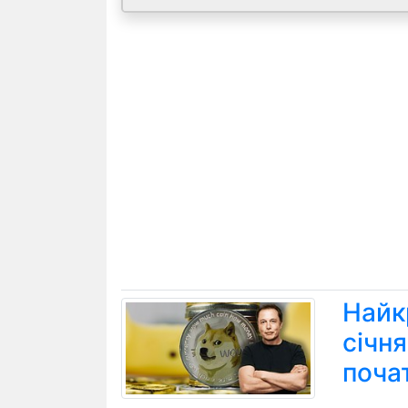
Найк
січн
поча