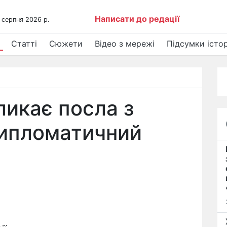
Написати до редації
 серпня 2026 р.
Статті
Сюжети
Відео з мережі
Підсумки істор
ликає посла з
дипломатичний