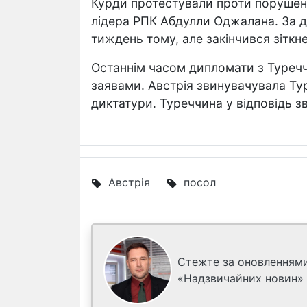
Курди протестували проти порушенн
лідера РПК Абдулли Оджалана. За 
тиждень тому, але закінчився зіткн
Останнім часом дипломати з Туречч
заявами. Австрія звинувачувала Ту
диктатури. Туреччина у відповідь з
Австрія
посол
Стежте за оновленнями
«Надзвичайних новин»