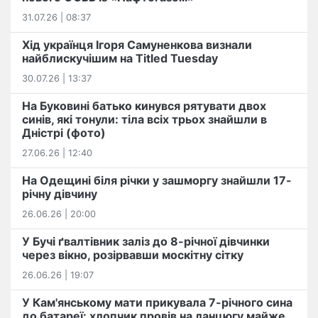
31.07.26 | 08:37
Хід українця Ігоря Самуненкова визнали
найблискучішим на Titled Tuesday
30.07.26 | 13:37
На Буковині батько кинувся рятувати двох
синів, які тонули: тіла всіх трьох знайшли в
Дністрі (фото)
27.06.26 | 12:40
На Одещині біля річки у зашморгу знайшли 17-
річну дівчину
26.06.26 | 20:00
У Бучі ґвалтівник заліз до 8-річної дівчинки
через вікно, розірвавши москітну сітку
26.06.26 | 19:07
У Кам'янському мати прикувала 7-річного сина
до батареї: хлопчик провів на ланцюгу майже