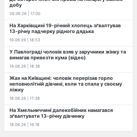
добу
26.06.26 | 17:00
На Харківщині 19-річний хлопець​ ️зґвалтував
13-річну падчерку рідного дядька
19.06.26 | 18:53
У Павлограді чоловік взяв у заручники жінку та
вимагав привезти кума (відео)
19.06.26 | 18:36
Жах на Київщині: чоловік перерізав горло
неповнолітній дівчині, коли та спала у своєму
ліжку
18.06.26 | 17:38
На Хмельниччині далекобійник намагався
зґвалтувати 13-річну дівчинку
18.06.26 | 16:18