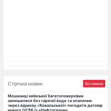
Стрічка новин
Всі новини
Мешканці київської багатоповерхівки
залишилися без гарячої води та опалення
через відмову «Ковальської» погодити договір
нового ОСББ із «Нафтогазом»