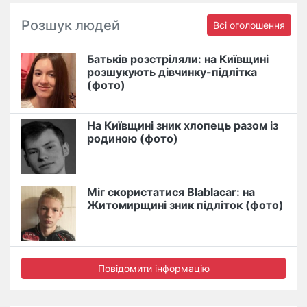
Розшук людей
Всі оголошення
Батьків розстріляли: на Київщині
розшукують дівчинку-підлітка
(фото)
На Київщині зник хлопець разом із
родиною (фото)
Міг скористатися Blablacar: на
Житомирщині зник підліток (фото)
Повідомити інформацію