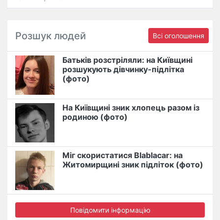
Розшук людей
Всі оголошення
Батьків розстріляли: на Київщині
розшукують дівчинку-підлітка
(фото)
На Київщині зник хлопець разом із
родиною (фото)
Міг скористатися Blablacar: на
Житомирщині зник підліток (фото)
Повідомити інформацію