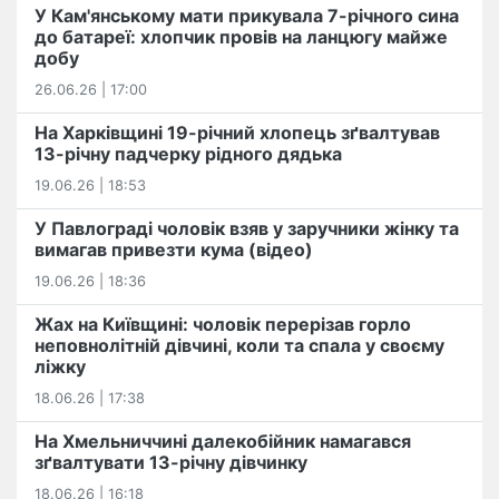
У Кам'янському мати прикувала 7-річного сина
до батареї: хлопчик провів на ланцюгу майже
добу
26.06.26 | 17:00
На Харківщині 19-річний хлопець​ ️зґвалтував
13-річну падчерку рідного дядька
19.06.26 | 18:53
У Павлограді чоловік взяв у заручники жінку та
вимагав привезти кума (відео)
19.06.26 | 18:36
Жах на Київщині: чоловік перерізав горло
неповнолітній дівчині, коли та спала у своєму
ліжку
18.06.26 | 17:38
На Хмельниччині далекобійник намагався
зґвалтувати 13-річну дівчинку
18.06.26 | 16:18