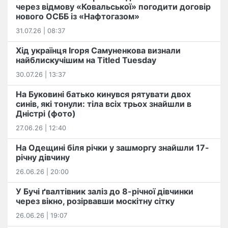
через відмову «Ковальської» погодити договір
нового ОСББ із «Нафтогазом»
31.07.26 | 08:37
Хід українця Ігоря Самуненкова визнали
найблискучішим на Titled Tuesday
30.07.26 | 13:37
На Буковині батько кинувся рятувати двох
синів, які тонули: тіла всіх трьох знайшли в
Дністрі (фото)
27.06.26 | 12:40
На Одещині біля річки у зашморгу знайшли 17-
річну дівчину
26.06.26 | 20:00
У Бучі ґвалтівник заліз до 8-річної дівчинки
через вікно, розірвавши москітну сітку
26.06.26 | 19:07