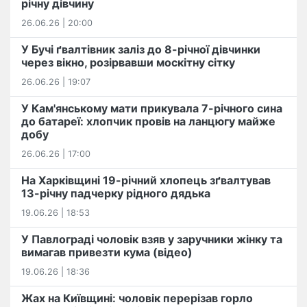
річну дівчину
26.06.26 | 20:00
У Бучі ґвалтівник заліз до 8-річної дівчинки
через вікно, розірвавши москітну сітку
26.06.26 | 19:07
У Кам'янському мати прикувала 7-річного сина
до батареї: хлопчик провів на ланцюгу майже
добу
26.06.26 | 17:00
На Харківщині 19-річний хлопець​ ️зґвалтував
13-річну падчерку рідного дядька
19.06.26 | 18:53
У Павлограді чоловік взяв у заручники жінку та
вимагав привезти кума (відео)
19.06.26 | 18:36
Жах на Київщині: чоловік перерізав горло