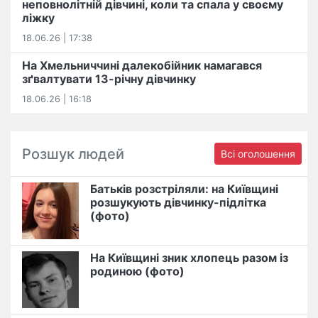
неповнолітній дівчині, коли та спала у своєму
ліжку
18.06.26 | 17:38
На Хмельниччині далекобійник намагався
зґвалтувати 13-річну дівчинку
18.06.26 | 16:18
Розшук людей
Всі оголошення
Батьків розстріляли: на Київщині
розшукують дівчинку-підлітка
(фото)
На Київщині зник хлопець разом із
родиною (фото)