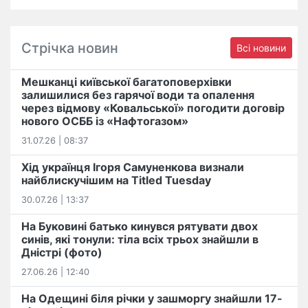
Стрічка новин
Всі новини
Мешканці київської багатоповерхівки
залишилися без гарячої води та опалення
через відмову «Ковальської» погодити договір
нового ОСББ із «Нафтогазом»
31.07.26 | 08:37
Хід українця Ігоря Самуненкова визнали
найблискучішим на Titled Tuesday
30.07.26 | 13:37
На Буковині батько кинувся рятувати двох
синів, які тонули: тіла всіх трьох знайшли в
Дністрі (фото)
27.06.26 | 12:40
На Одещині біля річки у зашморгу знайшли 17-