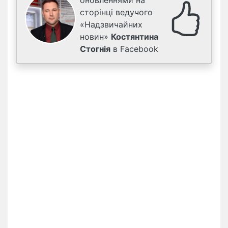
оновленнями на
сторінці ведучого
«Надзвичайних
новин»
Костянтина
Стогнія
в Facebook