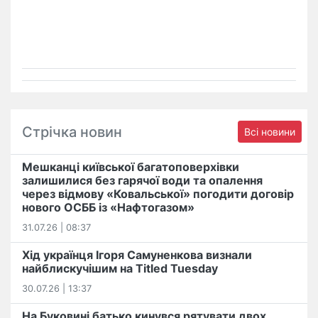
Стрічка новин
Всі новини
Мешканці київської багатоповерхівки
залишилися без гарячої води та опалення
через відмову «Ковальської» погодити договір
нового ОСББ із «Нафтогазом»
31.07.26 | 08:37
Хід українця Ігоря Самуненкова визнали
найблискучішим на Titled Tuesday
30.07.26 | 13:37
На Буковині батько кинувся рятувати двох