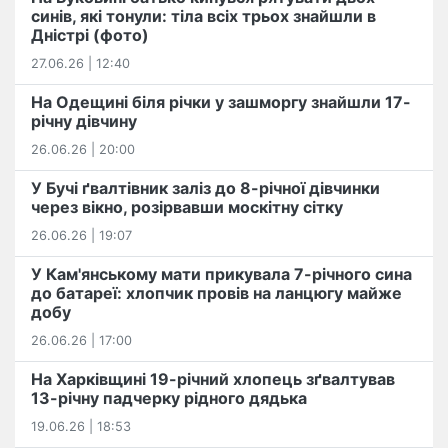
синів, які тонули: тіла всіх трьох знайшли в
Дністрі (фото)
27.06.26 | 12:40
На Одещині біля річки у зашморгу знайшли 17-
річну дівчину
26.06.26 | 20:00
У Бучі ґвалтівник заліз до 8-річної дівчинки
через вікно, розірвавши москітну сітку
26.06.26 | 19:07
У Кам'янському мати прикувала 7-річного сина
до батареї: хлопчик провів на ланцюгу майже
добу
26.06.26 | 17:00
На Харківщині 19-річний хлопець​ ️зґвалтував
13-річну падчерку рідного дядька
19.06.26 | 18:53