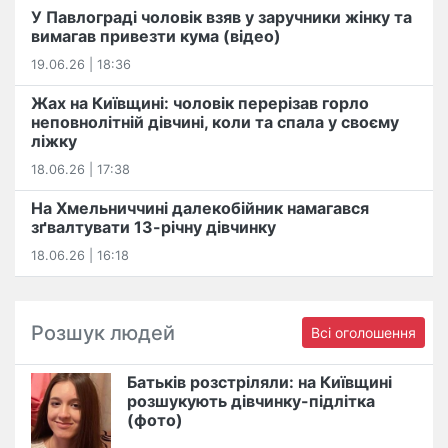
У Павлограді чоловік взяв у заручники жінку та
вимагав привезти кума (відео)
19.06.26 | 18:36
Жах на Київщині: чоловік перерізав горло
неповнолітній дівчині, коли та спала у своєму
ліжку
18.06.26 | 17:38
На Хмельниччині далекобійник намагався
зґвалтувати 13-річну дівчинку
18.06.26 | 16:18
Розшук людей
Всі оголошення
Батьків розстріляли: на Київщині
розшукують дівчинку-підлітка
(фото)