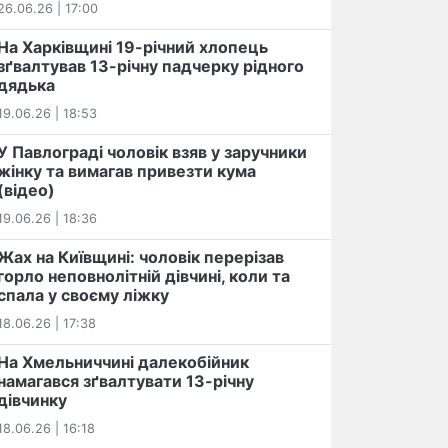
26.06.26 | 17:00
На Харківщині 19-річний хлопець​
️зґвалтував 13-річну падчерку рідного
дядька
19.06.26 | 18:53
У Павлограді чоловік взяв у заручники
жінку та вимагав привезти кума
(відео)
19.06.26 | 18:36
Жах на Київщині: чоловік перерізав
горло неповнолітній дівчині, коли та
спала у своєму ліжку
18.06.26 | 17:38
На Хмельниччині далекобійник
намагався зґвалтувати 13-річну
дівчинку
18.06.26 | 16:18