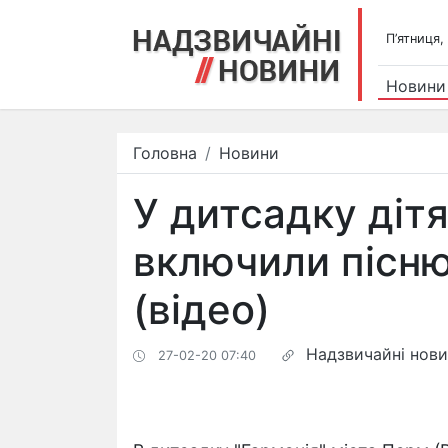
П’ятниця,
Новини
Головна
Новини
У дитсадку діт
включили пісню
(відео)
Надзвичайні нов
27-02-20 07:40