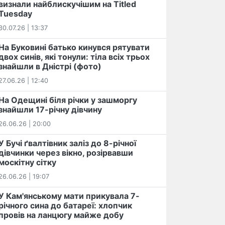
визнали найблискучішим на Titled
Tuesday
30.07.26 | 13:37
На Буковині батько кинувся рятувати
двох синів, які тонули: тіла всіх трьох
знайшли в Дністрі (фото)
27.06.26 | 12:40
На Одещині біля річки у зашморгу
знайшли 17-річну дівчину
26.06.26 | 20:00
У Бучі ґвалтівник заліз до 8-річної
дівчинки через вікно, розірвавши
москітну сітку
26.06.26 | 19:07
У Кам'янському мати прикувала 7-
річного сина до батареї: хлопчик
провів на ланцюгу майже добу