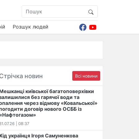
ій
Розшук людей
Стрічка новин
Всі новини
Мешканці київської багатоповерхівки
залишилися без гарячої води та
опалення через відмову «Ковальської»
погодити договір нового ОСББ із
«Нафтогазом»
31.07.26 | 08:37
Хід українця Ігоря Самуненкова