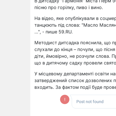
В дитсадку "Гармонія" міста Перм (
пісню про горілку, пиво і вино.
На відео, яке опублікували в соцме
танцюють під слова: "Масло Масляна
...", - пише 59.RU.
Методист дитсадка пояснила, що при
слухали до кінця – почули, що пісня
діти, ймовірно, не розчули слова. 
що в дитячому садку провели свято
У місцевому департаменті освіти на
затверджений список дозволених пі
входить. За фактом події буде пров