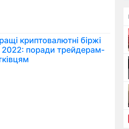
ращі криптовалютні біржі
я 2022: поради трейдерам-
тківцям