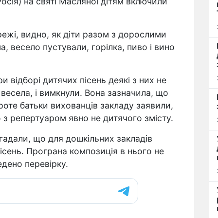
Росія) на святі Масляної дітям включили
режі, видно, як діти разом з дорослими
, весело пустували, горілка, пиво і вино
 відборі дитячих пісень деякі з них не
 весела, і вимкнули. Вона зазначила, що
Проте батьки вихованців закладу заявили,
 з репертуаром явно не дитячого змісту.
гадали, що для дошкільних закладів
сень. Програна композиція в нього не
едено перевірку.