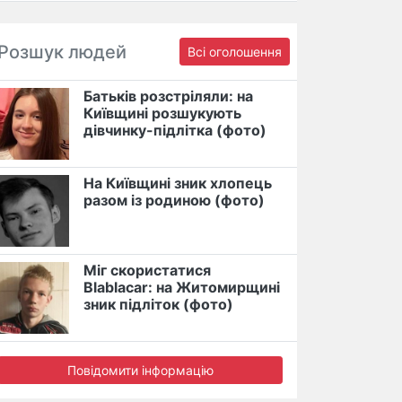
Розшук людей
Всі оголошення
Батьків розстріляли: на
Київщині розшукують
дівчинку-підлітка (фото)
На Київщині зник хлопець
разом із родиною (фото)
Міг скористатися
Blablacar: на Житомирщині
зник підліток (фото)
Повідомити інформацію