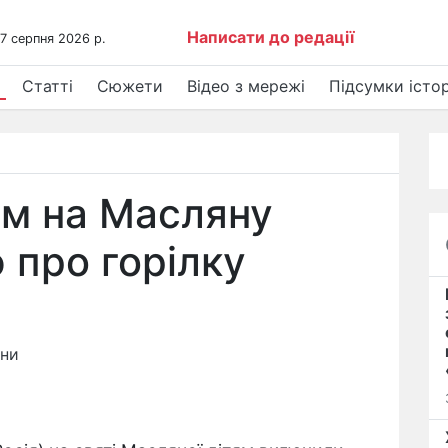
Написати до редації
 7 серпня 2026 р.
Статті
Сюжети
Відео з мережі
Підсумки істор
ям на Масляну
 про горілку
ини