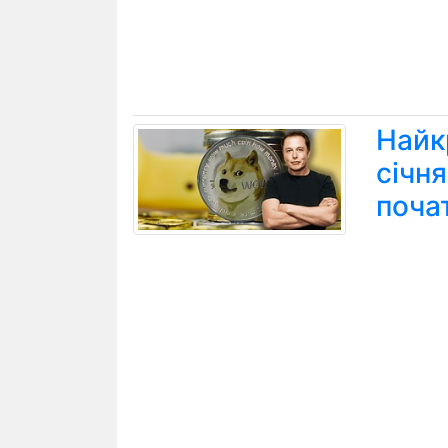
Найк
січн
поча