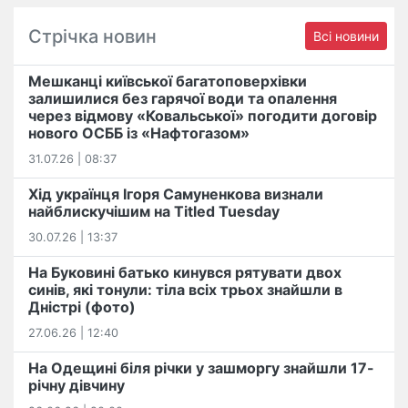
Стрічка новин
Всі новини
Мешканці київської багатоповерхівки
залишилися без гарячої води та опалення
через відмову «Ковальської» погодити договір
нового ОСББ із «Нафтогазом»
31.07.26 | 08:37
Хід українця Ігоря Самуненкова визнали
найблискучішим на Titled Tuesday
30.07.26 | 13:37
На Буковині батько кинувся рятувати двох
синів, які тонули: тіла всіх трьох знайшли в
Дністрі (фото)
27.06.26 | 12:40
На Одещині біля річки у зашморгу знайшли 17-
річну дівчину