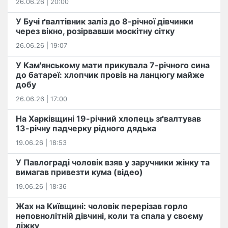
26.06.26 | 20:00
У Бучі ґвалтівник заліз до 8-річної дівчинки
через вікно, розірвавши москітну сітку
26.06.26 | 19:07
У Кам'янському мати прикувала 7-річного сина
до батареї: хлопчик провів на ланцюгу майже
добу
26.06.26 | 17:00
На Харківщині 19-річний хлопець​ ️зґвалтував
13-річну падчерку рідного дядька
19.06.26 | 18:53
У Павлограді чоловік взяв у заручники жінку та
вимагав привезти кума (відео)
19.06.26 | 18:36
Жах на Київщині: чоловік перерізав горло
неповнолітній дівчині, коли та спала у своєму
ліжку