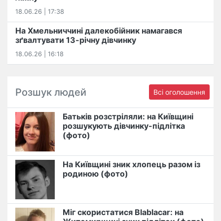
18.06.26 | 17:38
На Хмельниччині далекобійник намагався
зґвалтувати 13-річну дівчинку
18.06.26 | 16:18
Розшук людей
Всі оголошення
Батьків розстріляли: на Київщині
розшукують дівчинку-підлітка
(фото)
На Київщині зник хлопець разом із
родиною (фото)
Міг скористатися Blablacar: на