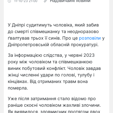
Надзвичайні новини
11-10-23 21:00
У Дніпрі судитимуть чоловіка, який забив
до смерті співмешканку та неодноразово
ґвалтував трьох її синів. Про це
розповіли
у
Дніпропетровській обласній прокуратурі.
За інформацією слідства, у червні 2023
року між чоловіком та співмешканкою
виник побутовий конфлікт. Чоловік завдав
жінці численні удари по голові, тулубу і
кінцівках. Від отриманих травм вона
померла.
Уже після затримання стало відомо про
раніше скоєні чоловіком жахливі злочини.
Як виявилося, зловмисник протягом двох