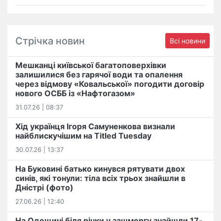
Стрічка новин
Всі новини
Мешканці київської багатоповерхівки
залишилися без гарячої води та опалення
через відмову «Ковальської» погодити договір
нового ОСББ із «Нафтогазом»
31.07.26 | 08:37
Хід українця Ігоря Самуненкова визнали
найблискучішим на Titled Tuesday
30.07.26 | 13:37
На Буковині батько кинувся рятувати двох
синів, які тонули: тіла всіх трьох знайшли в
Дністрі (фото)
27.06.26 | 12:40
На Одещині біля річки у зашморгу знайшли 17-