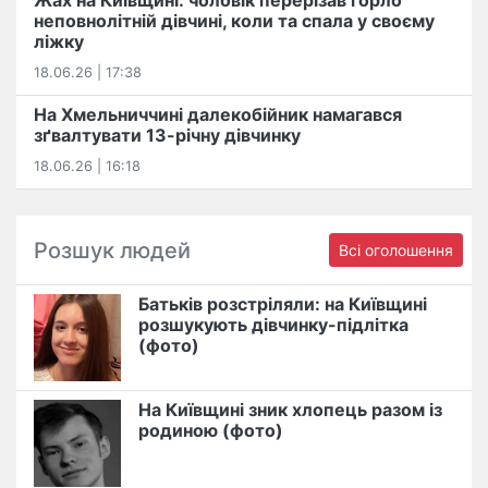
неповнолітній дівчині, коли та спала у своєму
ліжку
18.06.26 | 17:38
На Хмельниччині далекобійник намагався
зґвалтувати 13-річну дівчинку
18.06.26 | 16:18
Розшук людей
Всі оголошення
Батьків розстріляли: на Київщині
розшукують дівчинку-підлітка
(фото)
На Київщині зник хлопець разом із
родиною (фото)