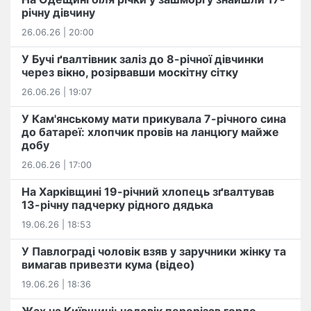
річну дівчину
26.06.26 | 20:00
У Бучі ґвалтівник заліз до 8-річної дівчинки
через вікно, розірвавши москітну сітку
26.06.26 | 19:07
У Кам'янському мати прикувала 7-річного сина
до батареї: хлопчик провів на ланцюгу майже
добу
26.06.26 | 17:00
На Харківщині 19-річний хлопець​ ️зґвалтував
13-річну падчерку рідного дядька
19.06.26 | 18:53
У Павлограді чоловік взяв у заручники жінку та
вимагав привезти кума (відео)
19.06.26 | 18:36
Жах на Київщині: чоловік перерізав горло