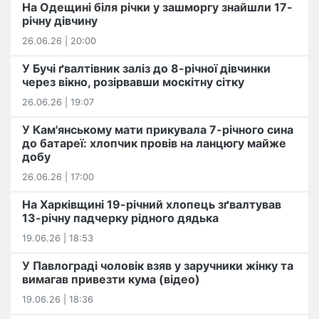
На Одещині біля річки у зашморгу знайшли 17-
річну дівчину
26.06.26 | 20:00
У Бучі ґвалтівник заліз до 8-річної дівчинки
через вікно, розірвавши москітну сітку
26.06.26 | 19:07
У Кам'янському мати прикувала 7-річного сина
до батареї: хлопчик провів на ланцюгу майже
добу
26.06.26 | 17:00
На Харківщині 19-річний хлопець​ ️зґвалтував
13-річну падчерку рідного дядька
19.06.26 | 18:53
У Павлограді чоловік взяв у заручники жінку та
вимагав привезти кума (відео)
19.06.26 | 18:36