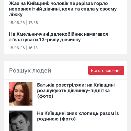
Жах на Київщині: чоловік перерізав горло
неповнолітній дівчині, коли та спала у своєму
ліжку
18.06.26 | 17:38
На Хмельниччині далекобійник намагався
зґвалтувати 13-річну дівчинку
18.06.26 | 16:18
Розшук людей
Всі оголошення
Батьків розстріляли: на Київщині
розшукують дівчинку-підлітка
(фото)
На Київщині зник хлопець разом із
родиною (фото)