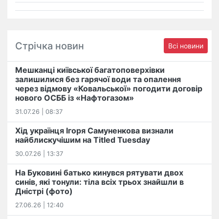
Стрічка новин
Всі новини
Мешканці київської багатоповерхівки
залишилися без гарячої води та опалення
через відмову «Ковальської» погодити договір
нового ОСББ із «Нафтогазом»
31.07.26 | 08:37
Хід українця Ігоря Самуненкова визнали
найблискучішим на Titled Tuesday
30.07.26 | 13:37
На Буковині батько кинувся рятувати двох
синів, які тонули: тіла всіх трьох знайшли в
Дністрі (фото)
27.06.26 | 12:40