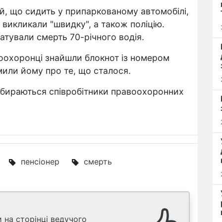
ій, що сидить у припаркованому автомобілі,
викликали "швидку", а також поліцію.
татували смерть 70-річного водія.
оохоронці знайшли блокнот із номером
мили йому про те, що сталося.
збираються співробітники правоохоронних
пенсіонер
смерть
 на сторінці ведучого