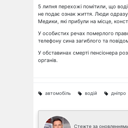
5 липня перехожі помітили, що вод
не подає ознак життя. Люди одразу 
Медики, які прибули на місце, конс
У особистих речах померлого прав
телефону сина загиблого та повідо
У обставинах смерті пенсіонера ро
органів.
автомобіль
водій
дніпро
Стежте за оновленнями