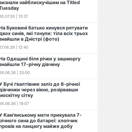
визнали найблискучішим на Titled
Tuesday
30.07.26 | 13:37
На Буковині батько кинувся рятувати
двох синів, які тонули: тіла всіх трьох
знайшли в Дністрі (фото)
27.06.26 | 12:40
На Одещині біля річки у зашморгу
знайшли 17-річну дівчину
26.06.26 | 20:00
У Бучі ґвалтівник заліз до 8-річної
дівчинки через вікно, розірвавши
москітну сітку
26.06.26 | 19:07
У Кам'янському мати прикувала 7-
річного сина до батареї: хлопчик
провів на ланцюгу майже добу