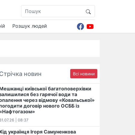
ій
Розшук людей
Стрічка новин
Всі новини
Мешканці київської багатоповерхівки
залишилися без гарячої води та
опалення через відмову «Ковальської»
погодити договір нового ОСББ із
«Нафтогазом»
31.07.26 | 08:37
Хід українця Ігоря Самуненкова