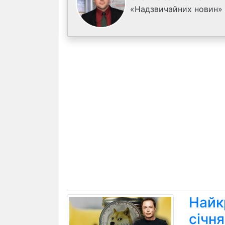
«Надзвичайних новин»
Найк
січн