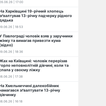
26.06.26 | 17:00
На Харківщині 19-річний хлопець​
️зґвалтував 13-річну падчерку рідного
дядька
19.06.26 | 18:53
У Павлограді чоловік взяв у заручники
жінку та вимагав привезти кума
(відео)
19.06.26 | 18:36
Жах на Київщині: чоловік перерізав
горло неповнолітній дівчині, коли та
спала у своєму ліжку
18.06.26 | 17:38
На Хмельниччині далекобійник
намагався зґвалтувати 13-річну
дівчинку
18.06.26 | 16:18