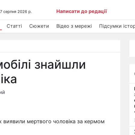
Написати до редації
 7 серпня 2026 р.
Статті
Сюжети
Відео з мережі
Підсумки істор
мобілі знайшли
іка
ий
их виявили мертвого чоловіка за кермом