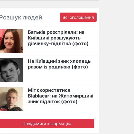
Розшук людей
Всі оголошення
Батьків розстріляли: на
Київщині розшукують
дівчинку-підлітка (фото)
На Київщині зник хлопець
разом із родиною (фото)
Міг скористатися
Blablacar: на Житомирщині
зник підліток (фото)
Повідомити інформацію